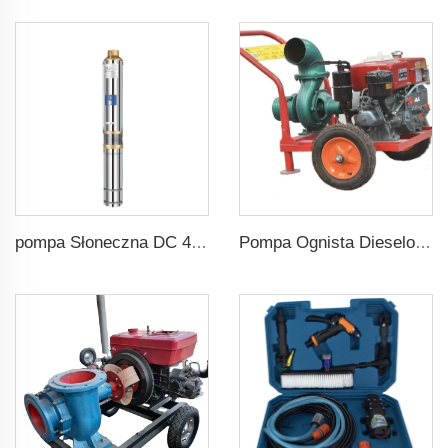
pompa Słoneczna DC 48V 1HP 750W z Regulatorem MPPT do Nawadniania Rolniczego
Pompa Ognista Dieselowa dla Rożnicowania Rolniczego