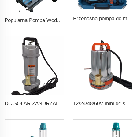
Przenośna pompa do mycia samochodów 12V do mycia ręcznego
Popularna Pompa Wodna Dieselowa o Wysokim Ciśnieniu dla Rożnicowania Rolniczego
DC SOLAR ZANURZALNA GŁĘBIA POMPA WODNA
12/24/48/60V mini dc solar zanurzalna pompa wodna z szczotkami