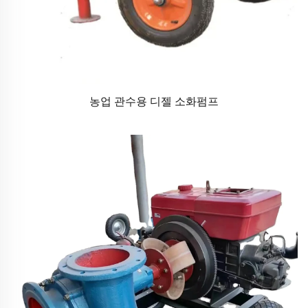
농업 관수용 디젤 소화펌프