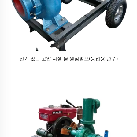
인기 있는 고압 디젤 물 원심펌프(농업용 관수)