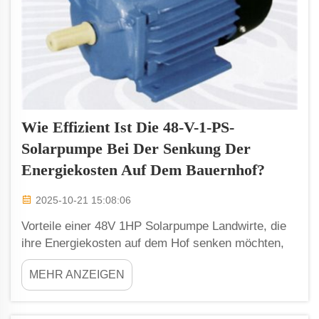
Wie Effizient Ist Die 48-V-1-PS-
Solarpumpe Bei Der Senkung Der
Energiekosten Auf Dem Bauernhof?
2025-10-21 15:08:06
Vorteile einer 48V 1HP Solarpumpe Landwirte, die
ihre Energiekosten auf dem Hof senken möchten,
schätzen die 48V 1HP Solarpumpe. Einer dieser
MEHR ANZEIGEN
Vorteile ist die Nutzung von Solarenergie als
erneuerbare und nachhaltige Quelle. Mit der Sonne
im Rücken kann der Landwirt...