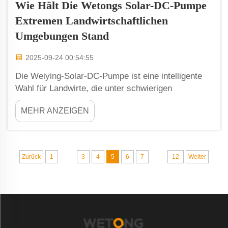
Wie Hält Die Wetongs Solar-DC-Pumpe
Extremen Landwirtschaftlichen
Umgebungen Stand
2025-09-24 00:54:55
Die Weiying-Solar-DC-Pumpe ist eine intelligente
Wahl für Landwirte, die unter schwierigen
Bedingungen arbeiten. Diese Pumpen funktionieren
MEHR ANZEIGEN
zuverlässig an Orten mit extrem heißen, trockenen
oder gelegentlich auch sehr feuchten
Wetterbedingungen. Landwirte benötigen Pumpen,
die nicht leicht ausfallen und unabhängig von den
...
...
Zurück
1
3
4
5
6
7
12
Weiter
jeweiligen Umständen kontinuierlich in Betrieb
bleiben können...