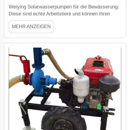
Weiying Solarwasserpumpen für die Bewässerung:
Diese sind echte Arbeitstiere und können Ihren
Betrieb bei konstanter Wasserquelle jahrzehntelang
MEHR ANZEIGEN
unterstützen. Mit Weiyings Engagement für
hervorragende Qualität und innovative Lösungen
können Landwirte sich auf diese Weiying ...