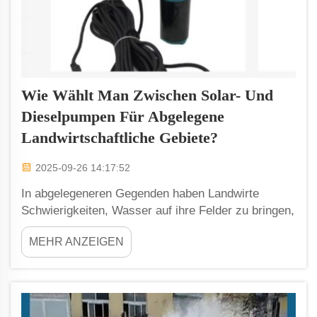
Wie Wählt Man Zwischen Solar- Und
Dieselpumpen Für Abgelegene
Landwirtschaftliche Gebiete?
2025-09-26 14:17:52
In abgelegeneren Gegenden haben Landwirte
Schwierigkeiten, Wasser auf ihre Felder zu bringen,
und wir haben Zeit zu überlegen, welche Art von
MEHR ANZEIGEN
Pumpe sie einsetzen sollten. Solarpumpen &
Dieselpumpen: Bei der Stromerzeugung durch
Solarpaneele gibt es zwei Möglichkeiten, das
Wasser zu fördern, eine ist Solar pa...