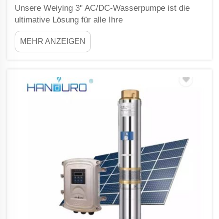
Unsere Weiying 3" AC/DC-Wasserpumpe ist die
ultimative Lösung für alle Ihre
Bewässerungsbedürfnisse. Sie verfügt über
MEHR ANZEIGEN
mehrere hervorragende Eigenschaften, die Ihr
Bewässerungssystem effizienter und
leistungsfähiger machen können. Von der
Bewässerung der Ranch bis zur Bewässerung von
Feldfrüchten – diese ...