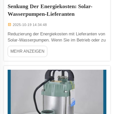
Senkung Der Energiekosten: Solar-
Wasserpumpen-Lieferanten
2025-10-19 14:34:48
Reduzierung der Energiekosten mit Lieferanten von
Solar-Wasserpumpen. Wenn Sie im Betrieb oder zu
Hause auf Solarenergie umstellen, gehören
MEHR ANZEIGEN
verschwendete Wärme und Licht der Vergangenheit
an. Lieferanten von Solar-Wasserpumpen wie
Weiying bieten eine Möglichkeit für Haushalte,
Landwirtschaft und Unternehmen, ihre
Energiekosten erheblich zu senken.