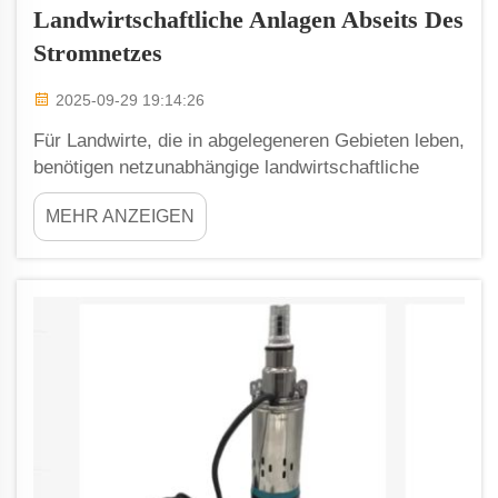
Landwirtschaftliche Anlagen Abseits Des
Stromnetzes
2025-09-29 19:14:26
Für Landwirte, die in abgelegeneren Gebieten leben,
benötigen netzunabhängige landwirtschaftliche
Betriebe effektive Stromversorgungslösungen, um
MEHR ANZEIGEN
ihre Pflanzen erfolgreich anzubauen. Eine Option ist
die Verwendung von Multispannungspumpen, die
entweder an einer 120-V-AC-Quelle oder an 12–24
V-DC betrieben werden können.