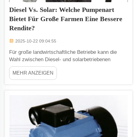
Diesel Vs. Solar: Welche Pumpenart
Bietet Für Große Farmen Eine Bessere
Rendite?
2025-10-22 09:04:55
Für große landwirtschaftliche Betriebe kann die
Wahl zwischen Diesel- und solarbetriebenen
Pumpen einen entscheidenden Unterschied für
MEHR ANZEIGEN
Effizienz und Rentabilität ausmachen. Beide
Pumpentypen haben Vor- und Nachteile, doch was
eine Option zur besseren Investition macht, ist
etwas, das Farmbetreiber sorgfältig abwägen
sollten.