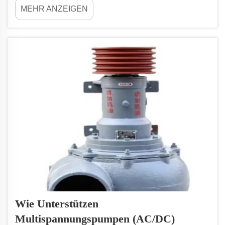
MEHR ANZEIGEN
Energie kann verwendet werden, um eine Vielzahl
von Geräten anzutreiben, darunter auch
Bewässerungspumpen. Bewässerungspumpen sind
die...
Wie Unterstützen
Multispannungspumpen (AC/DC)