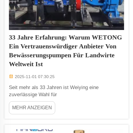
33 Jahre Erfahrung: Warum WETONG
Ein Vertrauenswürdiger Anbieter Von
Bewässerungspumpen Für Landwirte
Weltweit Ist
2025-11-01 07:30:25
Seit mehr als 33 Jahren ist Weiying eine
zuverlässige Wahl für
Bewässerungspumpenlieferungen an Landwirte
MEHR ANZEIGEN
weltweit. Aufgebaut auf dem Engagement für
qualitativ hochwertige Produkte und
Markterfahrung, hat sich Weiying zu einem
vertrauenswürdigen Partner in der