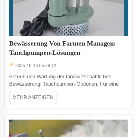
Bewässerung Von Farmen Managen:
Tauchpumpen-Lösungen
2025-10-18 05:59:12
Betrieb und Wartung der landwirtschaftlichen
Bewässerung: Tauchpumpen-Optionen. Für eine
effiziente Bewässerung auf dem Bauernhof bietet
MEHR ANZEIGEN
Weiying hochmoderne Tauchpumpen, die Ihnen
helfen, die Wasserausnutzung zu maximieren und
die Ernte zu schützen. Mit Hilfe dieser
Großhandels...