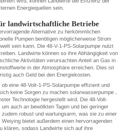
niert wird, können Landwirte die Effizienz der
ernen Energiequellen sein.
r landwirtschaftliche Betriebe
ervorragende Alternative zu herkömmlichen
onelle Pumpen benötigen möglicherweise Strom
mwelt sein kann. Die 48-V-1-PS-Solarpumpe nutzt
iben. Landwirte können so ihre Abhängigkeit von
schliche Aktivitäten verursachten Anteil an Gas in
stoffwerte in der Atmosphäre erreichen. Dies ist
fristig auch Geld bei den Energiekosten.
 ob eine 48-Volt-1-PS-Solarpumpe effizient und
e sich keine Sorgen zu machen
solarwasserpumpe
,
ter Technologie hergestellt wird. Die 48-Volt-
g, um auch an bewölkten Tagen und bei geringer
st zudem robust und wartungsarm, was sie zu einer
t. Weiying bietet außerdem einen hervorragenden
 klären, sodass Landwirte sich auf ihre