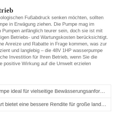
trieb
ökologischen Fußabdruck senken möchten, sollten
pumpe in Erwägung ziehen. Die Pumpe mag im
Pumpen anfänglich teurer sein, doch sie ist mit
tigen Betriebs- und Wartungskosten berücksichtigt.
he Anreize und Rabatte in Frage kommen, was zur
izient und langlebig – die 48V 1HP
wasserpumpe
che Investition für Ihren Betrieb, wenn Sie die
ne positive Wirkung auf die Umwelt erzielen
al für vielseitige Bewässerungsanforderungen macht
ne bessere Rendite für große landwirtschaftliche Betriebe