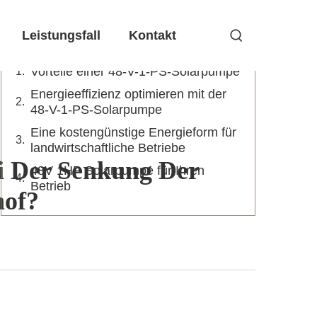
Inhaltsverzeichnis
Leistungsfall
Kontakt
Vorteile einer 48-V-1-PS-Solarpumpe
Energieeffizienz optimieren mit der
48-V-1-PS-Solarpumpe
Eine kostengünstige Energieform für
landwirtschaftliche Betriebe
ei Der Senkung Der
48V 1HP Solarpumpe für Ihren
Betrieb
hof?