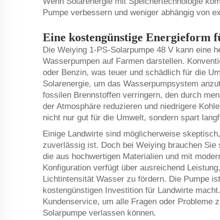
Wenn Solarenergie mit Speichertechnologie kombi
Pumpe verbessern und weniger abhängig von ext
Eine kostengünstige Energieform fü
Die Weiying 1-PS-Solarpumpe 48 V kann eine h
Wasserpumpen auf Farmen darstellen. Konventi
oder Benzin, was teuer und schädlich für die U
Solarenergie, um das Wasserpumpsystem anzutre
fossilen Brennstoffen verringern, den durch men
der Atmosphäre reduzieren und niedrigere Kohlen
nicht nur gut für die Umwelt, sondern spart lang
Einige Landwirte sind möglicherweise skeptisch,
zuverlässig ist. Doch bei Weiying brauchen Si
die aus hochwertigen Materialien und mit moderns
Konfiguration verfügt über ausreichend Leistun
Lichtintensität Wasser zu fördern. Die Pumpe i
kostengünstigen Investition für Landwirte mach
Kundenservice, um alle Fragen oder Probleme zu
Solarpumpe verlassen können.