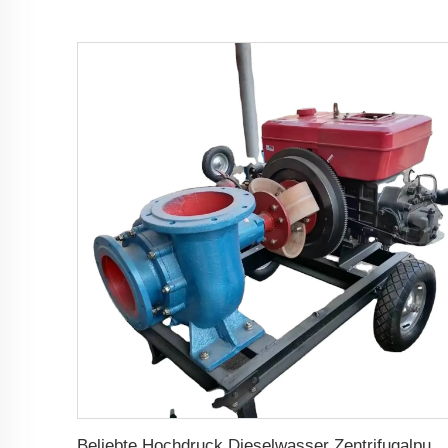
Beliebte Hochdruck Dieselwasser Zentrifugalpumpe für landwirtschaftliche Bewässerung