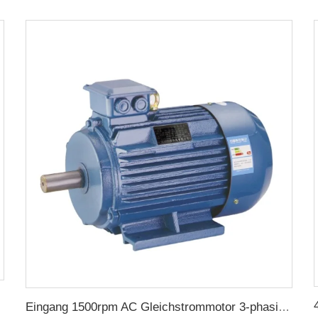
chaft
Eingang 1500rpm AC Gleichstrommotor 3-phasig 2.2kw 3hp Ausgang Dreiphasgenerator für Wechselstromgenerator