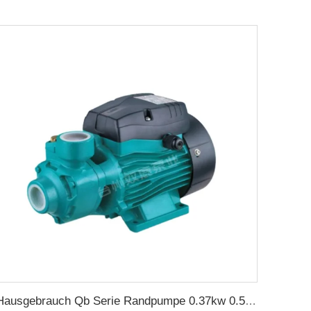
Hausgebrauch Qb Serie Randpumpe 0.37kw 0.5ps Qb60 Elektrische Wirbelpumpe Preis