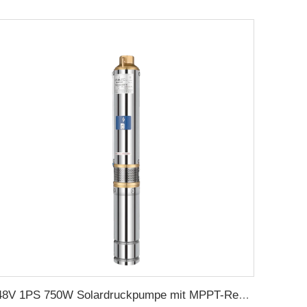
48V 1PS 750W Solardruckpumpe mit MPPT-Regler für landwirtschaftliche Solarpumpenbewässerung