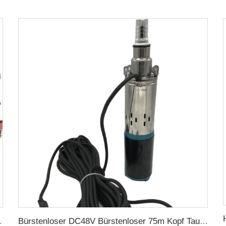
che Bewässerung
Bürstenloser DC48V Bürstenloser 75m Kopf Tauchbare Solar Schraubenwasserpumpe für landwirtschaftliche Bewässerung