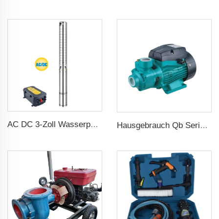
AC DC 3-Zoll Wasserpumpe Edelstahl-Schaufel Solar Wasserpumpe für Landwirtschaft
Hausgebrauch Qb Serie Randpumpe 0.37kw 0.5ps Qb60 Elektrische Wirbelpumpe Preis