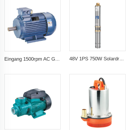
48V 1PS 750W Solardruckpumpe mit MPPT-Regler für landwirtschaftliche Solarpumpenbewässerung
Eingang 1500rpm AC Gleichstrommotor 3-phasig 2.2kw 3hp Ausgang Dreiphasgenerator für Wechselstromgenerator