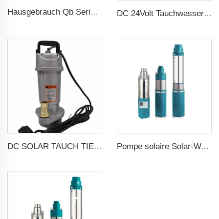
Hausgebrauch Qb Serie Randpumpe 0.37kw 0.5ps Qb60 Elektrische Wirbelpumpe Preis
DC 24Volt Tauchwasserpumpe
DC SOLAR TAUCH TIEFENBRUNNENWASSERPUMP
Pompe solaire Solar-Wasserpumpe