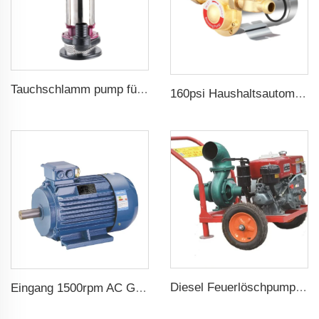
Tauchschlamm pump für schmutziges Wasser
160psi Haushaltsautomatische Boosterwasserpumpe
Diesel Feuerlöschpumpe für landwirtschaftliche Bewässerung
Eingang 1500rpm AC Gleichstrommotor 3-phasig 2.2kw 3hp Ausgang Dreiphasgenerator für Wechselstromgenerator