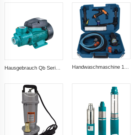
Handwaschmaschine 12V tragbar Hochdruck Autowaschmaschinenpumpe
Hausgebrauch Qb Serie Randpumpe 0.37kw 0.5ps Qb60 Elektrische Wirbelpumpe Preis