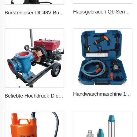
Hausgebrauch Qb Serie Randpumpe 0.37kw 0.5ps Qb60 Elektrische Wirbelpumpe Preis
Bürstenloser DC48V Bürstenloser 75m Kopf Tauchbare Solar Schraubenwasserpumpe für landwirtschaftliche Bewässerung
Handwaschmaschine 12V tragbar Hochdruck Autowaschmaschinenpumpe
Beliebte Hochdruck Dieselwasser Zentrifugalpumpe für landwirtschaftliche Bewässerung