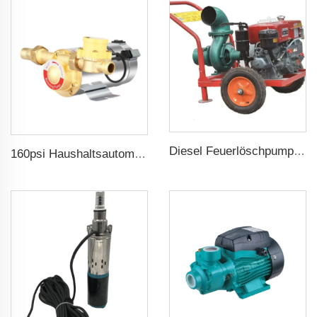
Diesel Feuerlöschpumpe für landwirtschaftliche Bewässerung
160psi Haushaltsautomatische Boosterwasserpumpe