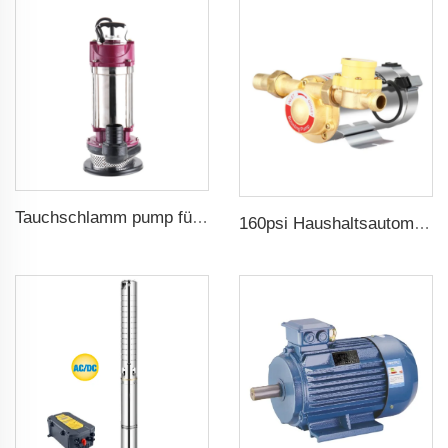
Tauchschlamm pump für schmutziges Wasser
160psi Haushaltsautomatische Boosterwasserpumpe