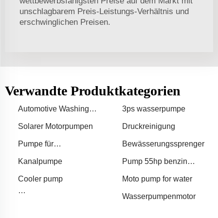
wettbewerbsfähigsten Preise auf dem Markt mit
unschlagbarem Preis-Leistungs-Verhältnis und
erschwinglichen Preisen.
Verwandte Produktkategorien
Automotive Washing
3ps wasserpumpe
Machine
Solarer Motorpumpen
Druckreinigung
Pumpe für
Bewässerungssprenger
solarbetriebenes
Kanalpumpe
Pump 55hp benzin
Wasserspiel
wasserpumpe
Cooler pump
Moto pump for water
Wasserpumpenmotor
Getriebeflüssigkeitspumpe