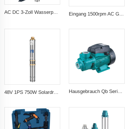
AC DC 3-Zoll Wasserpumpe Edelstahl-Schaufel Solar Wasserpumpe für Landwirtschaft
Eingang 1500rpm AC Gleichstrommotor 3-phasig 2.2kw 3hp Ausgang Dreiphasgenerator für Wechselstromgenerator
Hausgebrauch Qb Serie Randpumpe 0.37kw 0.5ps Qb60 Elektrische Wirbelpumpe Preis
48V 1PS 750W Solardruckpumpe mit MPPT-Regler für landwirtschaftliche Solarpumpenbewässerung