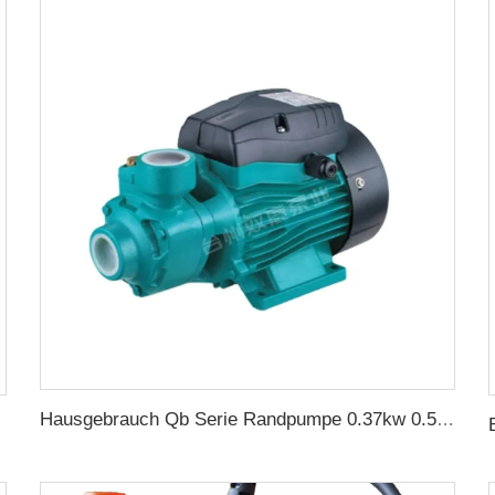
Hausgebrauch Qb Serie Randpumpe 0.37kw 0.5ps Qb60 Elektrische Wirbelpumpe Preis