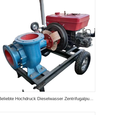
Beliebte Hochdruck Dieselwasser Zentrifugalpumpe für landwirtschaftliche Bewässerung