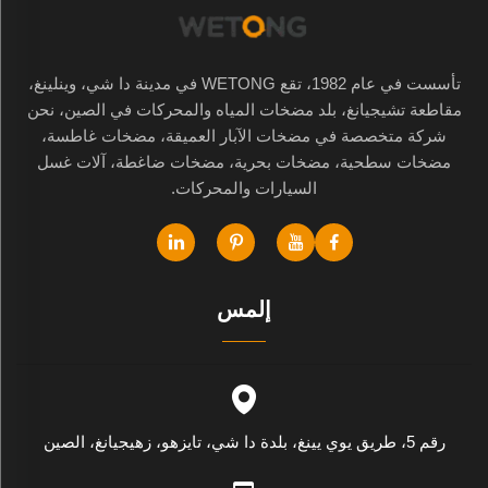
تأسست في عام 1982، تقع WETONG في مدينة دا شي، وينلينغ،
مقاطعة تشيجيانغ، بلد مضخات المياه والمحركات في الصين، نحن
شركة متخصصة في مضخات الآبار العميقة، مضخات غاطسة،
مضخات سطحية، مضخات بحرية، مضخات ضاغطة، آلات غسل
السيارات والمحركات.
إلمس
رقم 5، طريق يوي يينغ، بلدة دا شي، تايزهو، زهيجيانغ، الصين