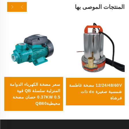
المنتجات الموصى بها
سعر مضخة الكهرباء الدوامة
12/24/48/60V مضخة غاطسة
المنزلية سلسلة QB قوة
شمسية صغيرة dc ذات
0.37KW 0.5 حصان مضخة
فرشاة
محيطيةQB60