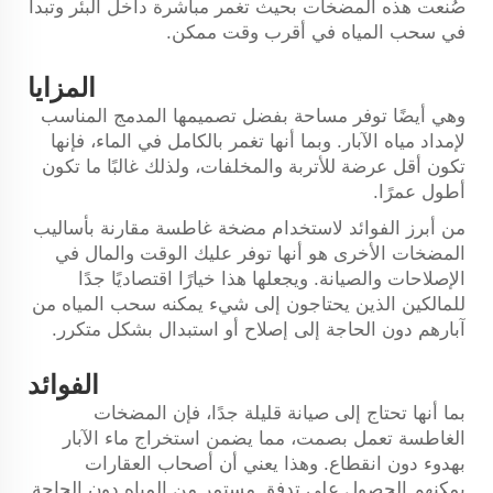
صُنعت هذه المضخات بحيث تغمر مباشرة داخل البئر وتبدأ
في سحب المياه في أقرب وقت ممكن.
المزايا
وهي أيضًا توفر مساحة بفضل تصميمها المدمج المناسب
لإمداد مياه الآبار. وبما أنها تغمر بالكامل في الماء، فإنها
تكون أقل عرضة للأتربة والمخلفات، ولذلك غالبًا ما تكون
أطول عمرًا.
من أبرز الفوائد لاستخدام مضخة غاطسة مقارنة بأساليب
المضخات الأخرى هو أنها توفر عليك الوقت والمال في
الإصلاحات والصيانة. ويجعلها هذا خيارًا اقتصاديًا جدًا
للمالكين الذين يحتاجون إلى شيء يمكنه سحب المياه من
آبارهم دون الحاجة إلى إصلاح أو استبدال بشكل متكرر.
الفوائد
بما أنها تحتاج إلى صيانة قليلة جدًا، فإن المضخات
الغاطسة تعمل بصمت، مما يضمن استخراج ماء الآبار
بهدوء دون انقطاع. وهذا يعني أن أصحاب العقارات
يمكنهم الحصول على تدفق مستمر من المياه دون الحاجة