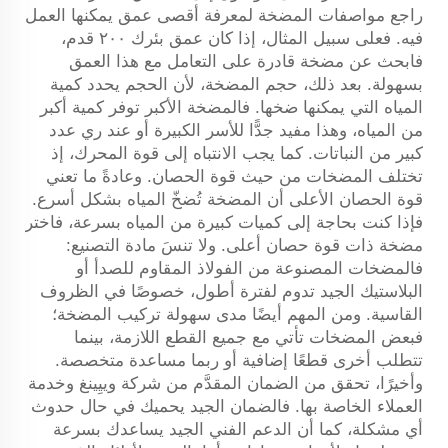
راجع مواصفات المضخة لمعرفة أقصى عمق يمكنها العمل
فيه. فعلى سبيل المثال، إذا كان عمق بئرك ٢٠٠ قدم،
فابحث عن مضخة قادرة على التعامل مع هذا العمق
بسهولة. بعد ذلك، حجم المضخة، لأن الحجم يحدد كمية
المياه التي يمكنها ضخها. فالمضخة الأكبر توفر كمية أكبر
من المياه، وهذا مفيد جدًّا للأسر الكبيرة أو عند ري عدد
كبير من النباتات. كما يجب الانتباه إلى قوة المحرك، إذ
تختلف المضخات من حيث قوة الحصان. وعادةً ما تعني
قوة الحصان الأعلى أن المضخة تُضخّ المياه بشكل أسرع.
فإذا كنت بحاجة إلى كميات كبيرة من المياه بسرعة، فاختر
مضخة ذات قوة حصان أعلى. ولا تنسَ مادة التصنيع:
فالمضخات المصنوعة من الفولاذ المقاوم للصدأ أو
البلاستيك الجيد تدوم لفترة أطول، خصوصًا في الظروف
القاسية. ومن المهم أيضًا مدى سهولة تركيب المضخة؛
فبعض المضخات تأتي مع جميع القطع اللازمة، بينما
تتطلب أخرى قطعًا إضافية أو ربما مساعدة متخصصة.
وأخيرًا، تحقق من الضمان المقدَّم من شركة وييِينغ وخدمة
العملاء الخاصة بها. فالضمان الجيد يحميك في حال حدوث
أي مشكلة، كما أن الدعم الفني الجيد يساعدك بسرعة