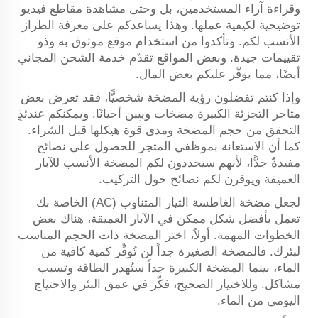
وقراءة آراء المستخدمين، بل وحتى مشاهدة مقاطع فيديو
توضيحية لكيفية عملها. وهذا يساعدكم على معرفة الطراز
الأنسب لكم. وتأكدوا من استخدام موقع موثوق به وذو
تقييمات جيدة. وبعض المواقع تقدّم خدمة الشحن المجاني
أيضًا، مما يوفّر عليكم بعض المال.
وإذا كنتم تفضلون رؤية المضخة شخصيًّا، فقد تعرض بعض
متاجر التجزئة الكبيرة مضخات وييِين أحيانًا. ويمكنكم عندئذٍ
التحقق من حجم المضخة ومدى قوة هيكلها قبل الشراء.
كما أن الاستعانة بموظفي المتجر للحصول على نصائح
مفيدةٌ جدًّا، لأنهم سيحددون لكم المضخة الأنسب للآبار
العميقة ويوفرن لكم نصائح حول التركيب.
لجعل مضخة الغاطسة التيار المتناوب (AC) الخاصة بك
تعمل بأفضل شكل ممكن في الآبار العميقة، هناك بعض
الخطوات المهمة. أولاً، اختر المضخة ذات الحجم المناسب
لبئرك. فالمضخة الصغيرة جداً لن تُوفِّر كمية كافية من
الماء، بينما المضخة الكبيرة جداً ستُهدر الطاقة وتسبب
مشاكل. وللاختيار الصحيح، فكّر في عمق البئر والاحتياج
اليومي من الماء.