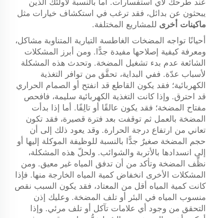
عند طرحك لأي استفسارات. أما بالنسبة لأولئك الذين
يبحثون عن بدائل، فقد ترغب في استكشاف خيارات مثل
ماكينات أخرى
للمشاريع المختلفة.
أحيانًا تواجه المضخات الغاطسة التيارية المتناوبة مشاكل،
ومعرفة كيفية إصلاحها مفيدة جدًّا. ومن أبرز المشكلات
الشائعة عدم بدء تشغيل المضخة. وتحدث هذه المشكلة
لأسباب عدّة. ففي البداية، تحقَّق من توافر التغذية
الكهربائية؛ فقد يكون القاطع قد انفتح أو الصمام الحراري
قد احترق. وإذا كانت التغذية الكهربائية سليمة، فافحص
مفتاح المضخة؛ فقد يكون عالقًا أو تالِفًا. أما إذا بدأت
المضخة بالعمل ثم توقفت بعد فترة قصيرة، فقد تكون
تعاني من ارتفاع درجة الحرارة. وقد يعود ذلك إلى أن
حجم المضخة صغيرٌ جدًّا بالنسبة للوظيفة الموكلة إليها أو
إلى انسدادها بالأتربة والشوائب. ولحلّ هذه المشكلة،
نظِّف المضخة وتأكد من أن تدفق المياه غير معيق. ومن
المشكلات الأخرى انخفاض كمية المياه الخارجة منها. فإذا
كانت كمية المياه أقل من المعتاد، فقد يكون السبب نقص
منسوب المياه في البئر أو تلف المضخة. وعليك إذن
التحقق من وجود أي علامات تآكل أو تلف مرئي. وإذا