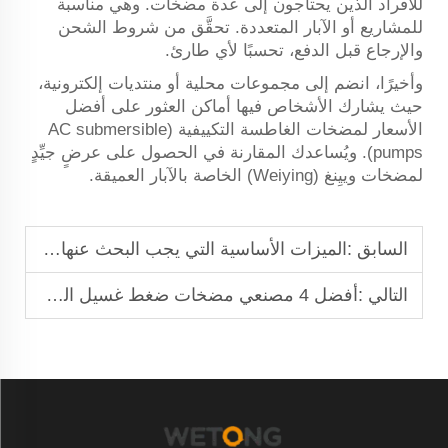
للأفراد الذين يحتاجون إلى عدة مضخات. وهي مناسبة
للمشاريع أو الآبار المتعددة. تحقَّق من شروط الشحن
والإرجاع قبل الدفع، تحسبًا لأي طارئ.
وأخيرًا، انضم إلى مجموعات محلية أو منتديات إلكترونية،
حيث يشارك الأشخاص فيها أماكن العثور على أفضل
الأسعار لمضخات الغاطسة التكييفية (AC submersible
pumps). ويُساعدك المقارنة في الحصول على عرضٍ جيِّدٍ
لمضخات وييِنغ (Weiying) الخاصة بالآبار العميقة.
السابق :
الميزات الأساسية التي يجب البحث عنها في مضخات المياه الشمسية: دليل المشتري
التالي :
أفضل 4 مصنعي مضخات ضغط غسيل السيارات في أفريقيا