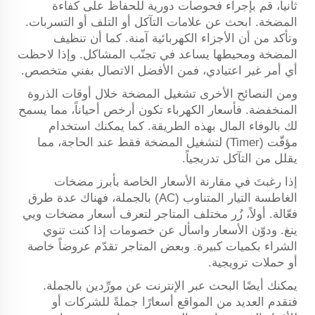
ثانياً، قم بإجراء فحوصات دورية للحفاظ على كفاءة
المضخة. ابحث عن علامات التآكل أو التلف أو التسربات.
وتأكد من أن الأجزاء الكهربائية آمنة. كما أن تنظيف
المضخة ومحيطها يساعد في تجنّب المشاكل. وإذا لاحظت
أي أمر غير اعتيادي، فمن الأفضل الاتصال بفني متخصص.
ومن النصائح الأخرى تشغيل المضخة خلال أوقات الذروة
المنخفضة. فأسعار الكهرباء تكون أرخص أحياناً، مما يسمح
لك بالوفاء المال بهذه الطريقة. كما يمكنك استخدام
مؤقّت (Timer) لتشغيل المضخة فقط عند الحاجة، مما
يقلل من التآكل تدريجياً.
إذا رغبتَ في مقارنة الأسعار الخاصة بأبرز مضخات
الغاطسة التيار المتناوب (AC) بالجملة، فهناك عدة طرق
فعّالة. أولاً، زُر مختلف المتاجر لتعرف أسعار مضخات ويي
ينغ. ودوّن الأسعار واسأل عن خصومات إذا كنت تنوي
الشراء بكميات كبيرة. وبعض المتاجر تقدّم عروضاً خاصة
أو حملات ترويجية.
يمكنك أيضًا البحث عبر الإنترنت عن مورِّدين بالجملة.
فتقدم العديد من المواقع أسعارًا جملةً للشركات أو