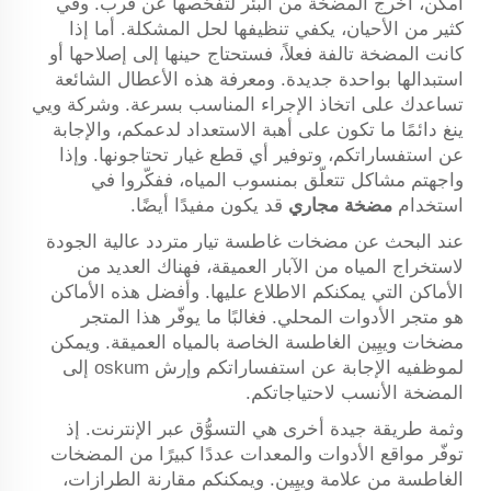
أمكن، أخرج المضخة من البئر لتفحُّصها عن قرب. وفي
كثير من الأحيان، يكفي تنظيفها لحل المشكلة. أما إذا
كانت المضخة تالفة فعلاً، فستحتاج حينها إلى إصلاحها أو
استبدالها بواحدة جديدة. ومعرفة هذه الأعطال الشائعة
تساعدك على اتخاذ الإجراء المناسب بسرعة. وشركة ويي
ينغ دائمًا ما تكون على أهبة الاستعداد لدعمكم، والإجابة
عن استفساراتكم، وتوفير أي قطع غيار تحتاجونها. وإذا
واجهتم مشاكل تتعلّق بمنسوب المياه، ففكّروا في
استخدام
مضخة مجاري
قد يكون مفيدًا أيضًا.
عند البحث عن مضخات غاطسة تيار متردد عالية الجودة
لاستخراج المياه من الآبار العميقة، فهناك العديد من
الأماكن التي يمكنكم الاطلاع عليها. وأفضل هذه الأماكن
هو متجر الأدوات المحلي. فغالبًا ما يوفّر هذا المتجر
مضخات وييِين الغاطسة الخاصة بالمياه العميقة. ويمكن
لموظفيه الإجابة عن استفساراتكم وإرش oskum إلى
المضخة الأنسب لاحتياجاتكم.
وثمة طريقة جيدة أخرى هي التسوُّق عبر الإنترنت. إذ
توفّر مواقع الأدوات والمعدات عددًا كبيرًا من المضخات
الغاطسة من علامة وييِين. ويمكنكم مقارنة الطرازات،