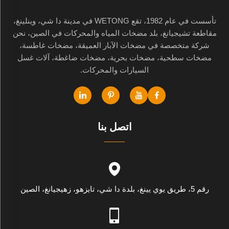
تأسست في عام 1982، تقع WETONG في مدينة دا شي، وينلينغ،
مقاطعة تشيجيانغ، بلد مضخات المياه والمحركات في الصين، نحن
شركة متخصصة في مضخات الآبار العميقة، مضخات غاطسة،
مضخات سطحية، مضخات بحرية، مضخات ضاغطة، آلات غسل
السيارات والمحركات.
اتصل بنا
رقم 5، طريق يوي يينغ، بلدة دا شي، تايزهو، زهيجيانغ، الصين