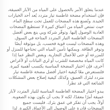
عندما يتعلق الأمر بالحصول على المياه من الآبار العميقة،
فإن استخدام مضخة غاطسة تيار متردد يُعد أحد الخيارات
الجيدة. وتُصنع هذه المضخات للعمل تحت سطح الماء،
حيث تمتص المياه من أعماق كبيرة لا تستطيع المضخات
العادية الوصول إليها. وتوفّر شركة ويي ينغ بعض أفضل
المضخات الغاطسة التيار المتردد المتاحة في السوق.
وهذه المضخات ليست قوية فحسب، بل موثوقة أيضًا
وتوفر الطاقة. ويمكنها تأمين المياه التي تحتاجها للمنزل أو
للمزرعة أو حتى للأعمال التجارية. وبغض النظر عما إذا
كانت المياه مخصصة للشرب أو لري النباتات أو لأغراض
أخرى، فإن اختيار المضخة المناسبة يكتسب أهمية كبيرة.
فلنستعرض معًا كيفية اختيار أفضل مضخة غاطسة تيار
متردد لبئرك العميق، وكذلك كيفية إصلاح بعض المشكلات
الشائعة التي قد تطرأ.
يبدو اختيار المضخة الغاطسة المناسبة للتيار المتردد لآبار
عميقة أمرًا معقدًا، لكنه لا يجب أن يكون بهذه الصعوبة.
أولاً، يجب أن تفكر في عمق بئرك. فليست جميع
المضخات قادرة على الوصول إلى الأعماق الكبيرة. لذا