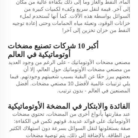
الماء، النفط والغاز وما إلى ذلك بكفاءة عالية من مكان
إلى آخر. قيمة لنقل سريع وكفء لكميات كبيرة من
السوائل بواسطة هذه الآلات. كما أنها تُستخدم لملء
خزانات الوقود، وتعبئة مياه الحمامات وحتى إعادة توجيه
النفط من خزان تخزين إلى آخر!
أكبر 10 شركات تصنيع مضخات
أوتوماتيكية في العالم
مصنعي مضخات الأوتوماتيك - على الرغم من وجود العديد
من مصنعي مضخات الأوتوماتيك حول العالم، إلا أن
بعضهم يبرز حقًا عن البقية بسبب شعبيتهم وجودتهم. فيما
يلي ترتيبات عالمية لأفضل 10 مصنعي مضخات. أفضل
المصنعين في العالم - بدون ترتيب.
الفائدة والابتكار في المضخة الأوتوماتيكية
عند مقارنتها بأنواع أخرى من المضخات، تحتوي مضخات
الأوتوماتيك على فوائد عديدة. قوتهم تكمن في الكفاءة:
صفة يستغلونها لنقل السوائل بسرعة دون استهلاك الكثير
من الطاقة. بالإضافة إلى ذلك، يتم توصية مضخات