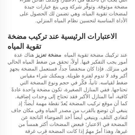
مضخة موثوقة. وتوفِّر شركة ويي ينغ خيارات جيدة
لمضخات تقوية المياه، وهي تضمن لك الحصول على
الأداة المناسبة لتحسين نظام المياه المنزلي.
الاعتبارات الرئيسية عند تركيب مضخة
تقوية المياه
عند تركيبك مضخة تقوية المياه
مضخة تعزيز
هناك عدة
أمور يجب التفكير فيها. أولاً، تحقق من ضغط المياه الحالي
في منزلك. فإذا كان منخفضاً جداً، فستعمل المضخة بجهدٍ
أكبر وقد لا تدوم لفترة طويلة. ويمكنك شراء مقياس
ضغط لقياسه. ثانياً، فكّر في حجم ونوع المضخة التي
تحتاجها. ففي المنازل الصغيرة، تكون مضخة واحدة عادةً
كافية، أما المنازل الأكبر فقد تحتاج إلى وحدات إضافية.
كما أن موقع تركيب المضخة يُعدّ نقطة مهمة أيضاً؛ إذ
ينبغي أن توضع بالقرب من مصدر المياه وفي مكان جاف
لتفادي التلف. وينبغي أيضاً أخذ الضوضاء الناتجة عن
المضخة في الاعتبار؛ فبعض المضخات أكثر همساً من
غيرها، وهذا أمرٌ مهمٌ إذا كانت المضخة قرب غرفة