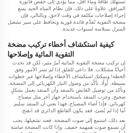
تستهلك طاقةً وماءً أقل، مما يؤدي إلى خفض فاتورة
المرافق. علاوةً على ذلك، فإن نظام المياه الجيد يمنع
إجراء إصلاحات مكلفة في وقت لاحق. وبالتالي، فإن
مضخة التقوية تُقدِّم فائدة فورية وتحافظ على سير تشغيل
المنزل بسلاسة لسنوات عديدة.
كيفية استكشاف أخطاء تركيب مضخة
التقوية المائية وإصلاحها
إن تركيب مضخة التقوية المائية أمرٌ مثير، لكن قد تحدث
أحيانًا مشكلات. فلا داعي للقلق إذا لم تسر الأمور وفق
الخطة! ويمكنك استكشاف الأخطاء وإصلاحها عبر خطوات
بسيطة. أولًا، تأكَّد من وصول التيار الكهربائي إلى المضخة.
وتأكد من توصيل القابض بالمنفذ وأن المنفذ يعمل بشكلٍ
صحيح. وجرب المنفذ باستخدام جهاز آخر مثل مصباح
كهربائي. فإذا أضاء المصباح، فهذا يعني أن المنفذ سليم.
أما إذا لم يُضئ، فقد يكون القاطع الدائري قد انفتح.
بعد ذلك، استمع إلى صوت المضخة. فعند تشغيلها، يجب
أن تسمع صوت همهمة خفيف. وإذا كانت المضخة صامتة