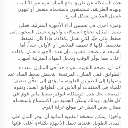
هذه المشكلة عن طريق دفع المياه بقوة عبر الأنابيب.
وبهذه الطريقة، تستمتعون باستحمام منعش أو تنهون
غسيل الملابس بشكل أسرع.
وميزة أخرى هي تحسين أداء الأجهزة المنزلية. فعلى
سبيل المثال، تحتاج الغسالات وأجهزة غسل الصحون إلى
ضغط مائي جيِّد لكي تعمل بكفاءة. فإذا كان الضغط
منخفضاً، فإنها لا تنظِّف الملابس أو الأواني جيداً. أما
باستخدام مضخة التقوية، فإن هذه الأجهزة تعمل بكفاءة
أعلى، مما يوفِّر الوقت ويجعل المهام المنزلية أسهل.
كما أن مضخة التقوية مفيدة جداً في المنازل متعددة
الطوابق. ففي المنازل المرتفعة، ينخفض ضغط المياه عند
وصولها إلى الطوابق العلوية، ما يؤدي إلى تدفُّق ضعيف
للمياه في الحنفيات أو الدُش في الطوابق العليا. وتقوم
المضخة بحل هذه المشكلة، لتوفير ضغط مائي قوي في
كل طابق. وبذلك يتمكَّن الجميع من الاستمتاع باستحمام
ممتاز، بغض النظر عن موقع غرفة النوم.
وأخيرًا، يمكن لمضخة التقوية المائية أن توفر المال على
المدى الطويل. فعندما تعمل الأجهزة بكفاءةٍ أعلى، فإنها