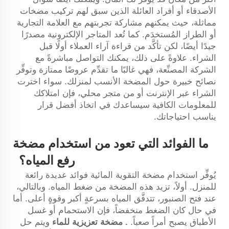
الأصدقاء أو أفراد العائلة الذين سبق لهم تركيب مضخات
مماثلة، حيث يمكنهم مشاركة تجربتهم مع العلامة التجارية
أو الطراز المُستخدَم. كما تُعد المتاجر الإلكترونية مصدرًا
جيدًا أيضًا، لكن تأكَّد من قراءة آراء العملاء أولًا قبل
الشراء. علاوةً على ذلك، يمكنك التواصل مباشرةً مع
الشركة المصنِّعة، فهي غالبًا ما تقدِّم عروضًا ممتازة وتوفِّر
نصائح خبيرة حول المضخة الأنسب لمنزلك. سواء اخترت
الشراء عبر الإنترنت أو من متجر محلي، فإن امتلاكك
للمعلومات الكافية سيساعدك في اتخاذ أفضل قرار
يناسب احتياجاتك.
ما الفوائد التي تعود من استخدام مضخة
رفع المياه؟
يُوفِّر استخدام مضخة التقوية المائية فوائد عديدة رائعة
للمنزل. أولاً، تزيد هذه المضخة من ضغط المياه. وبالتالي،
عند فتح الصنبور، تتدفَّق المياه بسرعةٍ أكبر وقوةٍ أعلى. أما
في حال كان الضغط منخفضاً، فإن الاستحمام أو غسل
الأطباق يصبح أمراً صعباً.
.
مضخة تعزيزية للماء
ويتم حل