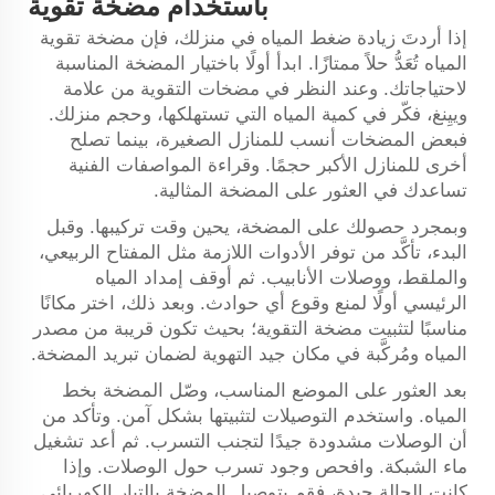
باستخدام مضخة تقوية
إذا أردتَ زيادة ضغط المياه في منزلك، فإن مضخة تقوية
المياه تُعَدُّ حلاً ممتازًا. ابدأ أولًا باختيار المضخة المناسبة
لاحتياجاتك. وعند النظر في مضخات التقوية من علامة
وييِنغ، فكّر في كمية المياه التي تستهلكها، وحجم منزلك.
فبعض المضخات أنسب للمنازل الصغيرة، بينما تصلح
أخرى للمنازل الأكبر حجمًا. وقراءة المواصفات الفنية
تساعدك في العثور على المضخة المثالية.
وبمجرد حصولك على المضخة، يحين وقت تركيبها. وقبل
البدء، تأكَّد من توفر الأدوات اللازمة مثل المفتاح الربيعي،
والملقط، ووصلات الأنابيب. ثم أوقف إمداد المياه
الرئيسي أولًا لمنع وقوع أي حوادث. وبعد ذلك، اختر مكانًا
مناسبًا لتثبيت مضخة التقوية؛ بحيث تكون قريبة من مصدر
المياه ومُركَّبة في مكان جيد التهوية لضمان تبريد المضخة.
بعد العثور على الموضع المناسب، وصّل المضخة بخط
المياه. واستخدم التوصيلات لتثبيتها بشكل آمن. وتأكد من
أن الوصلات مشدودة جيدًا لتجنب التسرب. ثم أعد تشغيل
ماء الشبكة. وافحص وجود تسرب حول الوصلات. وإذا
كانت الحالة جيدة، فقم بتوصيل المضخة بالتيار الكهربائي