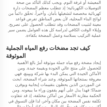
المعيشة أو غرفة النوم. ويجب كذلك التأكد من صحة
التوصيلات الكهربائية؛ إذ تتطلب معظم المضخات دارة
كهربائية مخصصة لتشغيلها بأمان. وأخيراً، تحقّق دائماً من
لوائح البناء المحلية، لأن بعض المناطق تفرض قواعد
معينة لتثبيت المضخات وقد تتطلب الحصول على تصريح.
وإيلاء الوقت الكافي لدراسة كل هذه العوامل يضمن سير
عملية التركيب بسلاسة وعمل المضخة بكفاءة.
كيف تجد مضخات رفع المياه الجملية
الموثوقة
إيجاد مضخة رفع مياه جملة موثوقة أمرٌ بالغ الأهمية
للحصول على منتج عالي الجودة وبقيمة جيدة. ومن
الأماكن الجيدة التي يمكن البدء بها شركة وييِينغ، فهي
معروفة بمنتجاتها الموثوقة. وعند شراء المضخة، ابحث
عن الموردين الذين يحظون بتقييمات إيجابية ويوفرن
ضمانًا؛ فهذا يدل على أنهم يقفون وراء ما يبيعونه. ومن
الحكمة مقارنة الأسعار من أماكن مختلفة، إذ قد تتفاوت
تكلفة نفس المضخة بين مكان وآخر، لذا فإن التسوق في
أكثر من مكان قد يوفّر لك المال. ويمكنك أيضًا سؤال