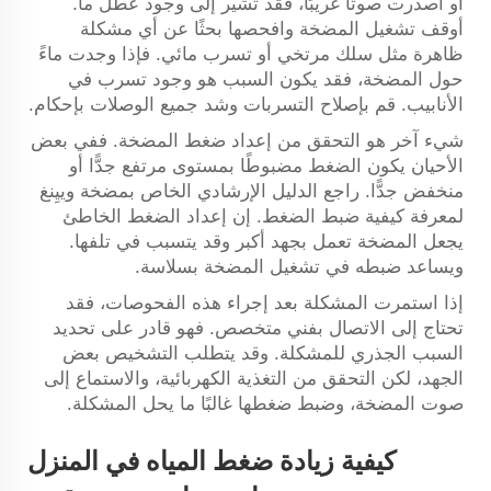
أو أصدرت صوتًا غريبًا، فقد تشير إلى وجود عطل ما.
أوقف تشغيل المضخة وافحصها بحثًا عن أي مشكلة
ظاهرة مثل سلك مرتخي أو تسرب مائي. فإذا وجدت ماءً
حول المضخة، فقد يكون السبب هو وجود تسرب في
الأنابيب. قم بإصلاح التسربات وشد جميع الوصلات بإحكام.
شيء آخر هو التحقق من إعداد ضغط المضخة. ففي بعض
الأحيان يكون الضغط مضبوطًا بمستوى مرتفع جدًّا أو
منخفض جدًّا. راجع الدليل الإرشادي الخاص بمضخة وييِنغ
لمعرفة كيفية ضبط الضغط. إن إعداد الضغط الخاطئ
يجعل المضخة تعمل بجهد أكبر وقد يتسبب في تلفها.
ويساعد ضبطه في تشغيل المضخة بسلاسة.
إذا استمرت المشكلة بعد إجراء هذه الفحوصات، فقد
تحتاج إلى الاتصال بفني متخصص. فهو قادر على تحديد
السبب الجذري للمشكلة. وقد يتطلب التشخيص بعض
الجهد، لكن التحقق من التغذية الكهربائية، والاستماع إلى
صوت المضخة، وضبط ضغطها غالبًا ما يحل المشكلة.
كيفية زيادة ضغط المياه في المنزل