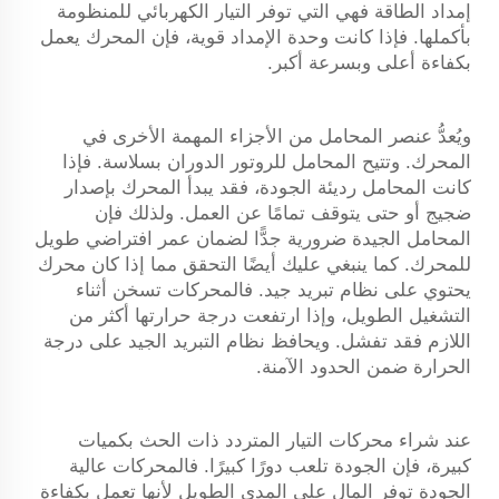
إمداد الطاقة فهي التي توفر التيار الكهربائي للمنظومة
بأكملها. فإذا كانت وحدة الإمداد قوية، فإن المحرك يعمل
بكفاءة أعلى وبسرعة أكبر.
ويُعدُّ عنصر المحامل من الأجزاء المهمة الأخرى في
المحرك. وتتيح المحامل للروتور الدوران بسلاسة. فإذا
كانت المحامل رديئة الجودة، فقد يبدأ المحرك بإصدار
ضجيج أو حتى يتوقف تمامًا عن العمل. ولذلك فإن
المحامل الجيدة ضرورية جدًّا لضمان عمر افتراضي طويل
للمحرك. كما ينبغي عليك أيضًا التحقق مما إذا كان
محرك
يحتوي على نظام تبريد جيد. فالمحركات تسخن أثناء
التشغيل الطويل، وإذا ارتفعت درجة حرارتها أكثر من
اللازم فقد تفشل. ويحافظ نظام التبريد الجيد على درجة
الحرارة ضمن الحدود الآمنة.
عند شراء محركات التيار المتردد ذات الحث بكميات
كبيرة، فإن الجودة تلعب دورًا كبيرًا. فالمحركات عالية
الجودة توفر المال على المدى الطويل لأنها تعمل بكفاءة