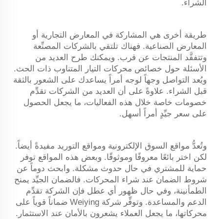
الشراء.
طريقة أخرى هي المشاركة في المعارض التجارية أو
المعارض الصناعية. فهناك تلتقي بالشركات المصنِّعة
وتتفقَّد المنتجات عن قرب. ويمكنك طرح العديد من
الأسئلة حول خصائص محركات التيار المتناوب ذات الحث.
ويُعد التواصل وجهاً لوجه أمراً يساعدك على الشعور بالثقة
قبل الشراء. علاوةً على أن العديد من الشركات تقدِّم
خصومات خاصة خلال هذه الفعاليات، ما يجعل الحصول
على سعر جيِّدٍ أمراً أسهل.
وتُعدُّ مواقع السوق الإلكترونية ومواقع التوريد مفيدةً أيضاً.
لكن اختر بائعًا معروفًا وموثوقًا. وبعض هذه المواقع توفر
حماية للمشتري في حال حدوث مشكلة. وابحث دوماً عن
شروط الضمان عند شراء المحركات. فالضمان الجيِّد يمنح
الطمأنينة، وفي حال ظهور أي عطل فإن الشركة تقدِّم
الدعم والمساعدة. وتوفِّر شركة Weiying ضماناً قوياً على
محركاتها، ما يجعل العملاء يشعرون بالأمان عند الاستثمار.