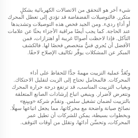
شيء آخر هو التحقق من الاتصالات الكهربائية بشكلٍ
متكرر. فالتوصيلات الفضفاضة قد تؤدي إلى تعطل المحرك
أو أداءٍ رديء. ومن الجيد فحص هذه التوصيلات وتشديدها
عند الحاجة. كما يجب أيضًا مراقبة الأجزاء بحثًا عن علامات
التآكل. فإذا لاحظت أصواتًا غريبة أو اهتزازات، فمن
الأفضل أن يُجري فنيٌّ متخصص فحصًا لها. فالكشف
المبكر عن المشكلات يوفِّر تكاليف الإصلاح لاحقًا.
وتُعَدُّ عملية التزييت مهمةً جدًّا للحفاظ على أداء
المحركات. فالمحامل تحتاج إلى الزيت لتقليل الاحتكاك.
وبغياب التزييت المناسب، قد ترتفع درجة حرارة المحرك
وتتعرض لأضرار. وينبغي اتباع إرشادات الصانع المتعلقة
بالتزييت لضمان تشغيل سلس. وتقدِّم شركة «وييِنغ»
نصائح صيانة واضحة مع محركاتها، مما يجعل اتباعها سهلًا.
وبخطوات بسيطة، يمكن للشركات أن تطيل عمر
المحركات، وتحسِّن أدائها، وتقلل من أوقات التوقف.