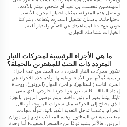
المهندسين فحسب، بل تفيد أي شخصٍ مهتمٍ بالآلات.
وبفضل هذه المعرفة، يمكنك اختيار المحرك الأنسب
لاحتياجاتك، وضمان تشغيل المعدات بكفاءة. وشركتنا
«ويي ينغ» هنا لمساعدتك في التعلُّم واختيار أفضل
الخيارات لنشاطك التجاري.
ما هي الأجزاء الرئيسية لمحركات التيار
المتردد ذات الحث للمشترين بالجملة؟
تتكوّن محركات التيار المتردد ذات الحث من عدة أجزاء
رئيسية تُمكّنها من الأداء لوظيفتها. وأهم هذه الأجزاء هي:
الجزء الثابت (الستاتور)، والجزء الدوار (الروتور)، ووحدة
إمداد الطاقة. فالستاتور هو الجزء الخارجي الذي يبقى
ثابتًا، بينما يدور الروتور داخله. ويتم توصيل الروتور بالجزء
الذي يحتاج إلى الحركة، مثل شفرات المروحة أو ناقل
الحزام. وعندما تدخل التغذية الكهربائية، تتولَّد مجالات
مغناطيسية في الستاتور، وهذه المجالات تؤدي إلى دوران
الروتور. فالأمر يشبه نوعًا من «السحر الصغير»! أما وحدة