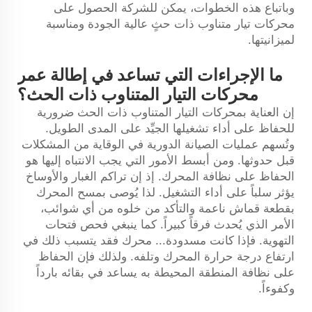
وباتباع هذه الخطوات، يمكن للشركة الحصول على
محركات تيار متناوب ذات حثٍ عالية الجودة ومناسبة
لميزانيتها.
ما الإجراءات التي تساعد في إطالة عمر
محركات التيار المتناوب ذات الحث؟
إن العناية بمحركات التيار المتناوب ذات الحث ضرورية
للحفاظ على أداء تشغيلها الجيِّد على المدى الطويل.
وتُسهم عمليات الصيانة الدورية في الوقاية من المشكلات
قبل حدوثها. ومن أبسط الأمور التي يجب الانتباه إليها هو
الحفاظ على نظافة المحرك. إذ إن تراكم الغبار والأوساخ
يؤثر سلباً على أداء التشغيل. لذا يُوصى بمسح المحرك
بقطعة قماش ناعمة والتأكد من خلوه من أي شوائب،
الأمر الذي يُحدث فرقاً كبيراً. كما ينبغي فحص فتحات
التهوية. فإذا كانت مسدودة...
محرك
فقد يتسبب ذلك في
ارتفاع درجة حرارة المحرك وتلفه. ولذلك فإن الحفاظ
على نظافة المنطقة المحيطة به يساعد في بقائه بارداً
وكفوءاً.