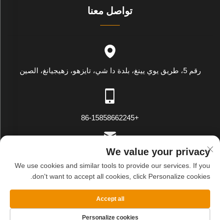
تواصل معنا
رقم 5، طريق يوي يينغ، بلدة دا شي، تايزهو، زهيجيانغ، الصين
+86-15858662245
We value your privacy
[email protected]
We use cookies and similar tools to provide our services. If you
don't want to accept all cookies, click Personalize cookies.
حقوق النسخ محفوظة © شركة وينلينغ وي يينغ للتصدير والاستيراد
Accept all
المحدودة. جميع الحقوق محفوظة
سياسة الخصوصية
المدونة
Personalize cookies