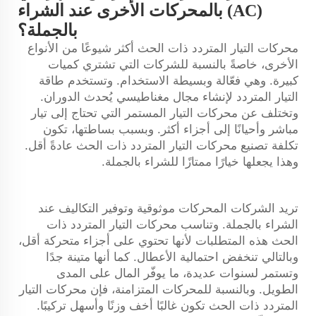
(AC) بالمحركات الأخرى عند الشراء
بالجملة؟
محركات التيار المتردد ذات الحث أكثر شيوعًا من الأنواع
الأخرى، خاصةً بالنسبة للشركات التي تشتري كميات
كبيرة. وهي فعّالة وبسيطة الاستخدام. وتستخدم طاقة
التيار المتردد لإنشاء مجال مغناطيسي يُحدث الدوران.
وتختلف عن محركات التيار المستمر التي تحتاج إلى تيار
مباشر وأحيانًا إلى أجزاء أكثر. وبسبب بساطتها، تكون
تكلفة تصنيع محركات التيار المتردد ذات الحث عادةً أقل.
وهذا يجعلها خيارًا ممتازًا للشراء بالجملة.
تريد الشركات
المحركات
موثوقية وتوفير التكاليف عند
الشراء بالجملة. وتناسب محركات التيار المتردد ذات
الحث هذه المتطلبات لأنها تحتوي على أجزاء متحركة أقل،
وبالتالي تنخفض احتمالية الأعطال. كما أنها متينة جدًا
وتستمر لسنوات عديدة، ما يوفّر المال على المدى
الطويل. وبالنسبة للمحركات المتزامنة، فإن محركات التيار
المتردد ذات الحث تكون غالبًا أخف وزنًا وأسهل تركيبًا.