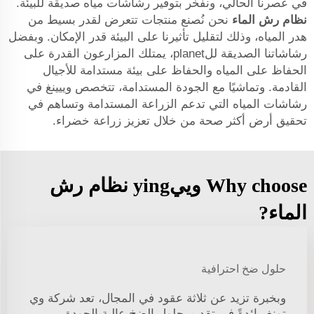
في عصرنا الحالي، ونفخر بتوفير رشاشات مياه صديقة للبيئة.
نظام رش الماء
نحن نُصنع منتجات تتعرض لقدر بسيط من
هدر المياه، وذلك لتقليل تأثيرنا على البيئة قدر الإمكان. وبفضل
رشاشاتنا الصديقة للplanet، يمتلك المزارعون القدرة على
الحفاظ على المياه والحفاظ على بيئة مستدامة للأجيال
القادمة. وتماشيًا مع الجودة المستدامة، تتخصص وييينغ في
رشاشات المياه التي تدعم الزراعة المستدامة وتساهم في
تحقيق أرض أكثر صحة من خلال تعزيز زراعة خضراء.
Why choose وييying نظام رش
الماء?
حلول ضخ احترافية
وبخبرة تزيد عن ثلاثة عقود في المجال، تعد شركة وي
تونغ رائدةً في تقديم حلول الضخ عالية الجودة،