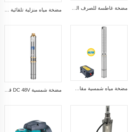
مضخة غاطسة للصرف الصحي للمياه القذرة
مضخة مياه منزلية تلقائية ضاغطة بضغط 160psi
مضخة مياه شمسية مقاس 3 بوصة ذات شفرة من الفولاذ المقاوم للصدأ لري الزراعة
مضخة شمسية DC 48V قدرة 1 حصان و750W مع منظم MPPT لري الزراعة