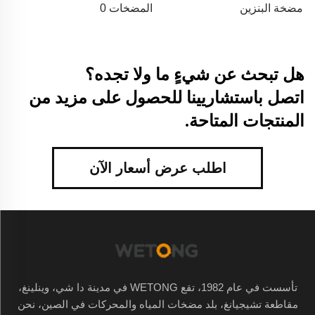
مضخة البنزين
المضخات 0
هل تبحث عن شيءٍ ما ولا تجده؟
اتصل باستشاريينا للحصول على مزيد من
المنتجات المتاحة.
اطلب عرض أسعار الآن
تأسست في عام 1982، تقع WETONG في مدينة دا شي، وينلينغ،
مقاطعة تشيجيانغ، بلد مضخات المياه والمحركات في الصين، نحن