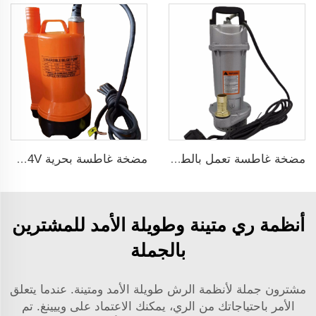
مضخة غاطسة تعمل بالطاقة الشمسية لآبار المياه العميقة DC
مضخة غاطسة بحرية 12/24V لتصريف المياه
أنظمة ري متينة وطويلة الأمد للمشترين
بالجملة
مشترون جملة لأنظمة الرش طويلة الأمد ومتينة. عندما يتعلق
الأمر باحتياجاتك من الري، يمكنك الاعتماد على وييينغ. تم