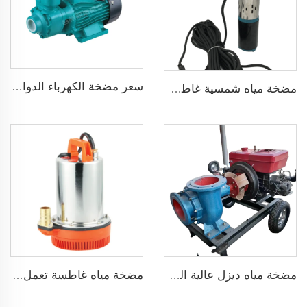
سعر مضخة الكهرباء الدوامة المنزلية سلسلة QB قوة 0.37KW 0.5 حصان مضخة محيطيةQB60
مضخة مياه شمسية غاطسة برأس 75 مترًا بدون فرش DC48V لري الزراعة
مضخة مياه ديزل عالية الضغط متداولة حديثة البيع لري الزراعة
مضخة مياه غاطسة تعمل بجهد 24 فولت DC