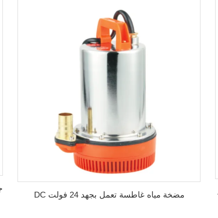
ضخة محيطيةQB60
مضخة مياه غاطسة تعمل بجهد 24 فولت DC