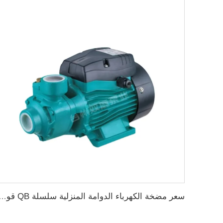
سعر مضخة الكهرباء الدوامة المنزلية سلسلة QB قوة 0.37KW 0.5 حصان م