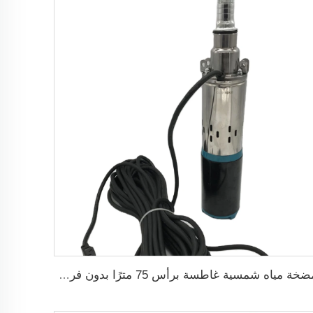
مضخة مياه شمسية غاطسة برأس 75 مترًا بدون فرش DC48V لري الزراعة