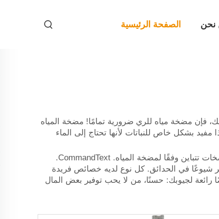
نحن
الصفحة الرئيسية
، فإن مضخة مياه للري ضرورية تمامًا! مضخة المياه
 مفيد بشكل خاص للنباتات لأنها تحتاج إلى الماء
حتى أنك ستجد العديد من الأنواع والأحجام من المضخات بمجرد أن تبدأ في البحث عن مضخة مياه لحديقتك. أسعار المضخات تتباين وفقًا لمضخة المياه. CommandText.
ر شيوعًا في الحدائق. كل نوع لديه خصائص فريدة
 رائعة لجيوبك: حسنًا، من لا يحب توفير بعض المال