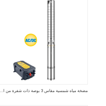
مضخة مياه شمسية مقاس 3 بوصة ذات شفرة من الفولاذ المقاوم للصدأ لر