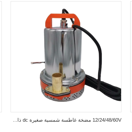
12/24/48/60V مضخة غاطسة شمسية صغيرة dc ذات فرشاة