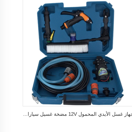
جهاز غسل الأيدي المحمول 12V مضخة غسيل سيارات عالية الضغط