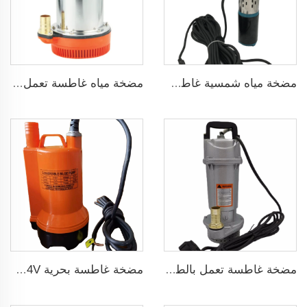
مضخة مياه شمسية غاطسة برأس 75 مترًا بدون فرش DC48V لري الزراعة
مضخة مياه غاطسة تعمل بجهد 24 فولت DC
مضخة غاطسة تعمل بالطاقة الشمسية لآبار المياه العميقة DC
مضخة غاطسة بحرية 12/24V لتصريف المياه