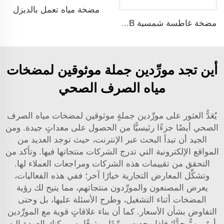
مضخة مياه تعمل بالديزل
مضخة غاطسة شمسية ZQB مضخة ري لمياه الري
أين تجد مورِّدين جملة موثوقين لمضخات
مياه الصرف الصحي
يُعَدُّ العثور على مورِّدين جملةٍ موثوقين لمضخات مياه الصرف
الصحي أيضًا جزءًا رئيسيًّا من الحصول على معداتٍ جيدة. ومن
الجيد أن تبدأ البحث عبر الإنترنت، حيث توجد العديد من
المواقع الإلكترونية التي تدرج الشركات منتجاتها فيها. وتأكد من
التحقق من تقييمات هذه الشركات ومراجعات العملاء لها.
وتشكِّل المعارض التجارية خيارًا آخر؛ ففي هذه الفعاليات،
يعرض المصنعون والمورِّدون منتجاتهم، مما يتيح لك رؤية
المضخات أثناء التشغيل، وطرح الأسئلة عليها، بل وحتى
التفاوض بشأن الأسعار. كما أن بناء علاقاتٍ قوية مع المورِّدين
أمرٌ مهمٌّ جدًّا؛ فإذا وجدت مورِّدًا موثوقًا به، يمكنك العودة إليه