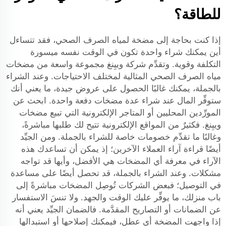
للطاقة؟
إذا كنت بحاجة إلى مضخة لمياه الصرف الصحي، فقد تتساءل
أين يمكنك شراء واحدة تكون في الوقت نفسه ميسورة
التكلفة وقوية. وتقدِّم شركة وييِنغ مجموعة واسعة من مضخات
مياه الصرف الصحي المثالية لمختلف الاحتياجات. وعند الشراء
بالجملة، يمكنك غالبًا الحصول على عروض جيدة، ما يعني أنك
ستوفِّر المال عند شراء عدة مضخات دفعة واحدة. ابحث عن
المورِّدين المحليين أو المتاجر الإلكترونية التي تبيع مضخات
وييِنغ. فكثيرٌ من المواقع الإلكترونية تتيح لك طلبها مباشرةً،
وغالبًا ما تقدِّم خصومات خاصة للشراء بالجملة. ومن الجيِّد
أيضًا قراءة آراء العملاء الآخرين؛ إذ يمكن أن تساعدك هذه
الآراء في معرفة أي المضخات هي الأفضل، وأيها قد تواجه
مشكلات. وعند الشراء بالجملة، قد تحصل أيضًا على مساعدة
في التوصيل؛ فبعض الشركات تُوصِل المضخات مباشرةً إلى
باب منزلك، ما يوفِّر عليك الوقت والجهد. ولا تنسَ الاستفسار
عن الضمانات أو التصاريح المقدَّمة. فالضمان الجيِّد يعني أنه
إذا واجهت المضخة أي عطل، فيمكنك إصلاحها أو استبدالها