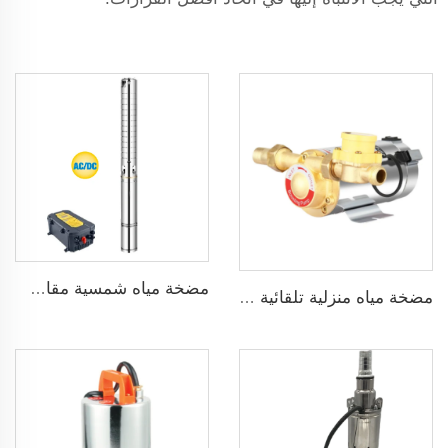
مضخة مياه شمسية مقاس 3 بوصة ذات شفرة من الفولاذ المقاوم للصدأ لري الزراعة
مضخة مياه منزلية تلقائية ضاغطة بضغط 160psi