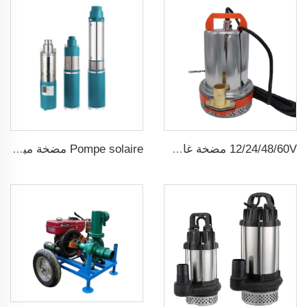
12/24/48/60V مضخة غاطسة شمسية صغيرة dc ذات فرشاة
Pompe solaire مضخة مياه شمسية