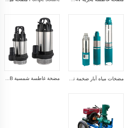
مضخة غاطسة شمسية ZQB مضخة ري لمياه الري
مضخات مياه آبار ضخمة تعمل بالطاقة الشمسية