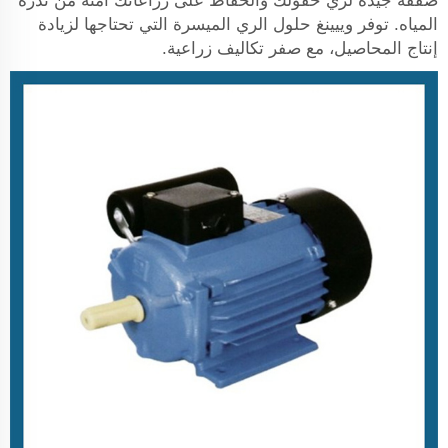
صفقة جيدة لري حقولك والحفاظ على زراعاتك آمنة من ندرة
المياه. توفر وييينغ حلول الري الميسرة التي تحتاجها لزيادة
إنتاج المحاصيل، مع صفر تكاليف زراعية.