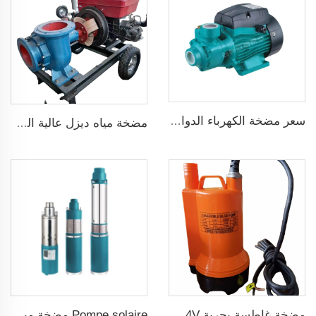
سعر مضخة الكهرباء الدوامة المنزلية سلسلة QB قوة 0.37KW 0.5 حصان مضخة محيطيةQB60
مضخة مياه ديزل عالية الضغط متداولة حديثة البيع لري الزراعة
مضخة غاطسة بحرية 12/24V لتصريف المياه
Pompe solaire مضخة مياه شمسية