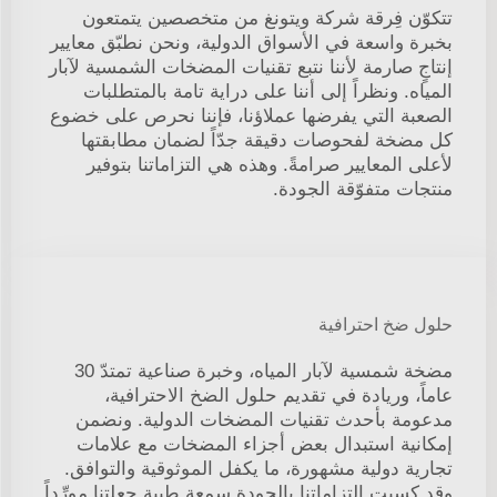
تتكوّن فِرقة شركة ويتونغ من متخصصين يتمتعون
بخبرة واسعة في الأسواق الدولية، ونحن نطبّق معايير
إنتاجٍ صارمة لأننا نتبع تقنيات المضخات الشمسية لآبار
المياه. ونظراً إلى أننا على دراية تامة بالمتطلبات
الصعبة التي يفرضها عملاؤنا، فإننا نحرص على خضوع
كل مضخة لفحوصات دقيقة جدّاً لضمان مطابقتها
لأعلى المعايير صرامةً. وهذه هي التزاماتنا بتوفير
منتجات متفوّقة الجودة.
حلول ضخ احترافية
مضخة شمسية لآبار المياه، وخبرة صناعية تمتدّ 30
عاماً، وريادة في تقديم حلول الضخ الاحترافية،
مدعومة بأحدث تقنيات المضخات الدولية. ونضمن
إمكانية استبدال بعض أجزاء المضخات مع علامات
تجارية دولية مشهورة، ما يكفل الموثوقية والتوافق.
وقد كسبت التزاماتنا بالجودة سمعة طيبة جعلتنا مورِّداً