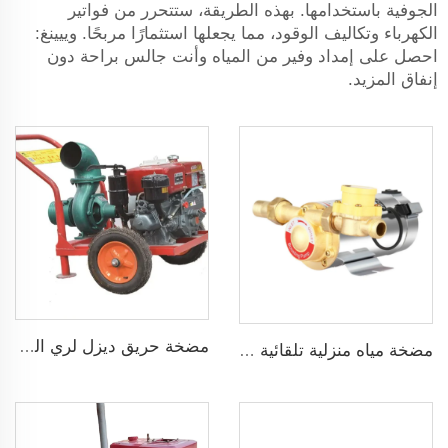
الجوفية باستخدامها. بهذه الطريقة، ستتحرر من فواتير
الكهرباء وتكاليف الوقود، مما يجعلها استثمارًا مربحًا. وييينغ:
احصل على إمداد وفير من المياه وأنت جالس براحة دون
إنفاق المزيد.
مضخة حريق ديزل لري الزراعة
مضخة مياه منزلية تلقائية ضاغطة بضغط 160psi