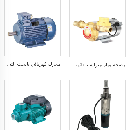
محرك كهربائي بالحث التيار المتردد ثلاثي الطور 1500 دورة في الدقيقة إدخال 2.2KW 3HP خرج جينيراتور ثلاثي الطور للبديل
مضخة مياه منزلية تلقائية ضاغطة بضغط 160psi