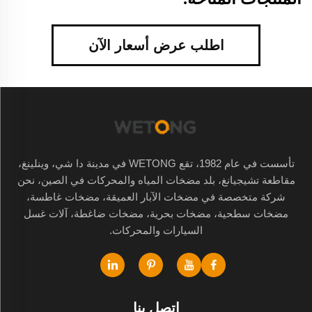
اطلب عرض أسعار الآن
تأسست في عام 1982، تقع WETONG في مدينة دا شي، وينلينغ،
مقاطعة تشيجيانغ، بلد مضخات المياه والمحركات في الصين، نحن
شركة متخصصة في مضخات الآبار العميقة، مضخات غاطسة،
مضخات سطحية، مضخات بحرية، مضخات ضاغطة، آلات غسل
السيارات والمحركات.
اتصل بنا