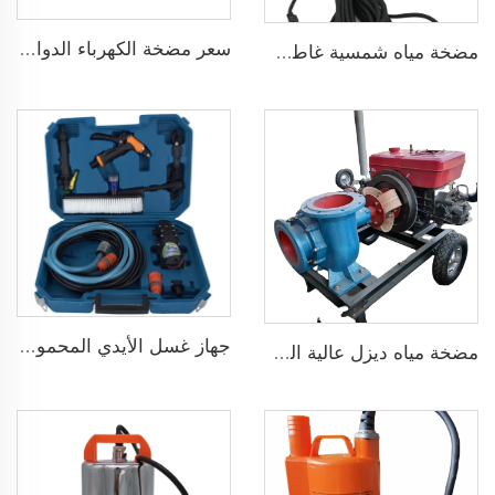
سعر مضخة الكهرباء الدوامة المنزلية سلسلة QB قوة 0.37KW 0.5 حصان مضخة محيطيةQB60
مضخة مياه شمسية غاطسة برأس 75 مترًا بدون فرش DC48V لري الزراعة
جهاز غسل الأيدي المحمول 12V مضخة غسيل سيارات عالية الضغط
مضخة مياه ديزل عالية الضغط متداولة حديثة البيع لري الزراعة