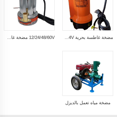
مضخة غاطسة بحرية 12/24V لتصريف المياه
12/24/48/60V مضخة غاطسة شمسية صغيرة dc ذات فرشاة
مضخة مياه تعمل بالديزل