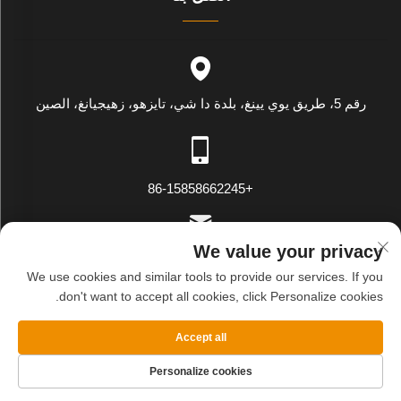
رقم 5، طريق يوي يينغ، بلدة دا شي، تايزهو، زهيجيانغ، الصين
+86-15858662245
We value your privacy
[email protected]
We use cookies and similar tools to provide our services. If you
don't want to accept all cookies, click Personalize cookies.
حقوق النسخ محفوظة © شركة وينلينغ وي يينغ للتصدير والاستيراد
Accept all
المحدودة. جميع الحقوق محفوظة
سياسة الخصوصية
المدونة
Personalize cookies
الصفحة الرئيسية
المنتجات
البريد الإلكتروني
الهاتف