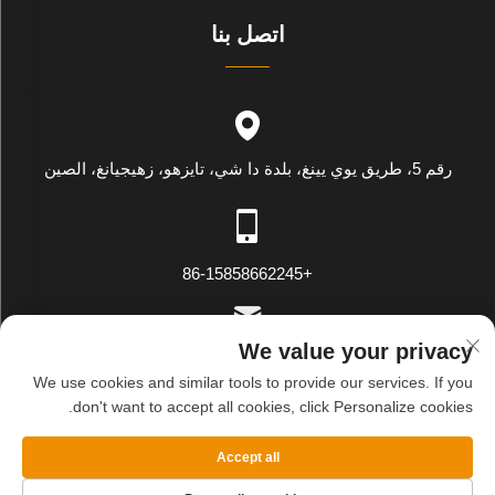
اتصل بنا
رقم 5، طريق يوي يينغ، بلدة دا شي، تايزهو، زهيجيانغ، الصين
+86-15858662245
We value your privacy
[email protected]
We use cookies and similar tools to provide our services. If you
don't want to accept all cookies, click Personalize cookies.
حقوق النسخ محفوظة © شركة وينلينغ وي يينغ للتصدير والاستيراد
Accept all
المحدودة. جميع الحقوق محفوظة
سياسة الخصوصية
المدونة