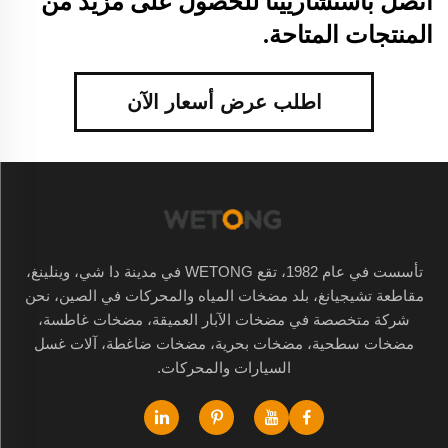
اتصل باستشاريينا للحصول على مزيد من
المنتجات المتاحة.
اطلب عرض أسعار الآن
تأسست في عام 1982، تقع WETONG في مدينة دا شي، وينلينغ،
مقاطعة تشيجيانغ، بلد مضخات المياه والمحركات في الصين، نحن
شركة متخصصة في مضخات الآبار العميقة، مضخات غاطسة،
مضخات سطحية، مضخات بحرية، مضخات ضاغطة، آلات غسل
السيارات والمحركات.