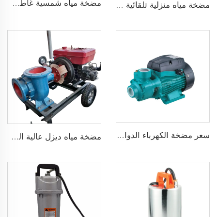
مضخة مياه شمسية غاطسة برأس 75 مترًا بدون فرش DC48V لري الزراعة
مضخة مياه منزلية تلقائية ضاغطة بضغط 160psi
سعر مضخة الكهرباء الدوامة المنزلية سلسلة QB قوة 0.37KW 0.5 حصان مضخة محيطيةQB60
مضخة مياه ديزل عالية الضغط متداولة حديثة البيع لري الزراعة