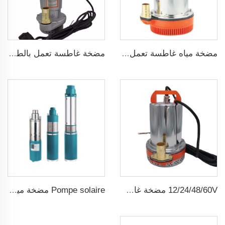
مضخة غاطسة تعمل بالطاقة الشمسية لآبار المياه العميقة DC
مضخة مياه غاطسة تعمل بجهد 24 فولت DC
12/24/48/60V مضخة غاطسة شمسية صغيرة dc ذات فرشاة
Pompe solaire مضخة مياه شمسية