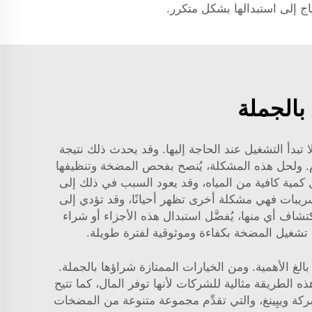
اج إلى استبدالها بشكل متكرر.
بالجملة
دأ التشغيل عند الحاجة إليها. وقد يحدث ذلك نتيجة
م. ولحل هذه المشكلة، يُنصح بفحص المضخة وتنظيفها
 كمية كافية من المياه، وقد يعود السبب في ذلك إلى
سريبات فهي مشكلة أخرى تظهر أحيانًا، وقد تؤدي إلى
، يجدر فحص المضخة للبحث عن أي شقوق أو خ seals تالفة. وفي حال اكتشاف أي منها، يُفضَّل استبدال هذه الأجزاء أو شراء
 تشغيل المضخة بكفاءة وموثوقية لفترة طويلة.
غ الأهمية. ومن الخيارات الممتازة شراؤها بالجملة.
ه الطريقة مثالية للشركات لأنها توفر المال، كما تتيح
كة وييِينغ، والتي تقدِّم مجموعة متنوعة من المضخات