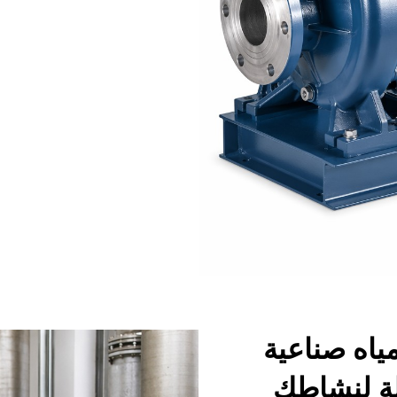
اه صناعية
ملة لنشاطك