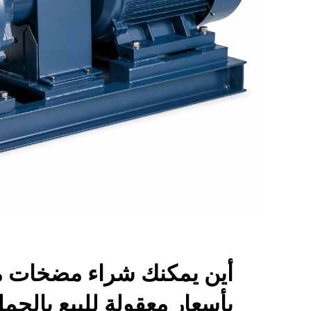
أين يمكنك شراء مضخات مي
بأسعار معقولة للبيع بالج