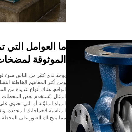
ما العوامل التي تم
الموثوقة لمضخات 
يوجد لدى كثير من الناس سوء فه
ومن أكثر المفاهيم الخاطئة انتش
الواقع، هناك أنواع عديدة من ال
المثال، تُستخدم بعض المحطات لنق
المياه الملوَّثة أو التي تحتوي عل
المناسبة لاحتياجاتك المحددة. وت
مما يتيح لك العثور على المحطة 