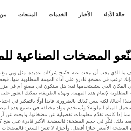
حالة الأداء
الأخبار
الخدمات
المنتجات
من 
ّعو المضخات الصناعية للمي
ما الذي يجب أن تبحث عنه. فتُنتج شركات عديدة، مثل ويي ينغ، 
إنك ترغب في مضخةٍ قادرةٍ على أداء المهمة المطلوبة منها. فبعض
ر في المكان الذي ستستخدمها فيه: هل ستكون في مصنعٍ أم في مزرعة
عة المطلوبة لإتمام هذه المهمة. وبهذه الطريقة، يمكنك العثور على
قدًا أحيانًا، لكنه ليس كذلك بالضرورة. فابدأ أولًا بالتفكير في اح
تحمل المياه الملوثة؟ وتُستخدم مواد مختلفة في تصنيع هذه الم
ما إذا كانت تقدِّم معلومات تفصيلية عن مضخاتها. وابحث عن آراء
د ذلك، فكِّر في حجم المضخة: فالمضخة الأكبر قادرة على ضخ كمية
المضخة الأصغر خيارًا أفضل. وأخيرًا، لا تنسَ السعر: فالمضخات ال