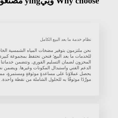
Why choose وييying مصنّعو المضخات الصناعية للمياه?
نظام خدمة ما بعد البيع الكامل
نحن ملتزمون بتوفير مضخات المياه الشمسية الخا
للخدمات ما بعد البيع؛ فنحن نحتفظ بمجموعة كبير
المخزون لضمان التسليم الفوري. وتتضمن خدماتنا الا
الدعم الفني واستبدال المكونات وغيرها. ويضمن نظا
يحصل عملاؤنا على مساعدةٍ موثوقةٍ ومستمرةٍ، مما ي
مورِّدًا موثوقًا به للحلول الشاملة من نقطة واحدة.