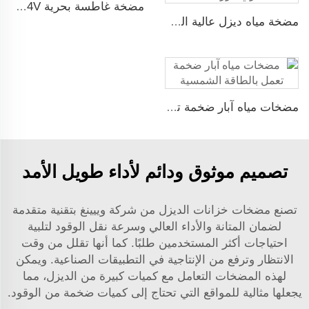
مضخة غاطسة بحرية 12/24V لتصريف المياه
مضخة مياه ديزل عالية الضغط متداولة حديثة البيع لري الزراعة
مضخات مياه آبار ضخمة تعمل بالطاقة الشمسية
تصميم موثوق ودائم لأداء طويل الأمد
تصنع مضخات خزانات الديزل من شركة وييينغ بتقنية متقدمة
لضمان المتانة والأداء العالي وسرعة نقل الوقود لتلبية
احتياجات أكثر المستخدمين طلبًا. كما أنها تقلل من وقت
الانتظار وترفع من الإنتاجية في التطبيقات الصناعية. ويمكن
لهذه المضخات التعامل مع كميات كبيرة من الديزل، مما
يجعلها مثالية للمواقع التي تحتاج إلى كميات ضخمة من الوقود.