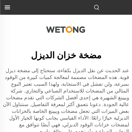
مضخة خزان الديزل
عند الحديث عن نقل الديزل بكفاءة، ستحتاج إلى مضخة ديزل
قوية. هذه المضخات مصممة لمعالجة كميات كبيرة من الوقود
بسرعة، ولن تفشل في الاستجابة، ولهذا السبب تعتبر النوع
المثالي من المضخات للاستخدام الصناعي والتجاري. شركة
وييينغ الشهيرة هي إحدى أفضل الشركات التي تقدم مضخات
عالية الجودة. دعونا نتعمق أكثر لمعرفة التفاصيل. سنتناول الآن
بعض الميزات التي تجعل مضخات وييينغ الخاصة بالخزانات
الديزلية خيارًا رائعًا: الأداء القياسي بجانب كونها الخيار الأول
لمضخات خزانات الوقود الديزلي، فهي أيضًا تتوافق مع
المعايير الصناعية وتُستخدم على نطاق واسع.