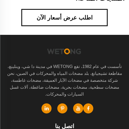
اطلب عرض أسعار الآن
تأسست في عام 1982، تقع WETONG في مدينة دا شي، وينلينغ،
مقاطعة تشيجيانغ، بلد مضخات المياه والمحركات في الصين، نحن
شركة متخصصة في مضخات الآبار العميقة، مضخات غاطسة،
مضخات سطحية، مضخات بحرية، مضخات ضاغطة، آلات غسل
السيارات والمحركات.
اتصل بنا