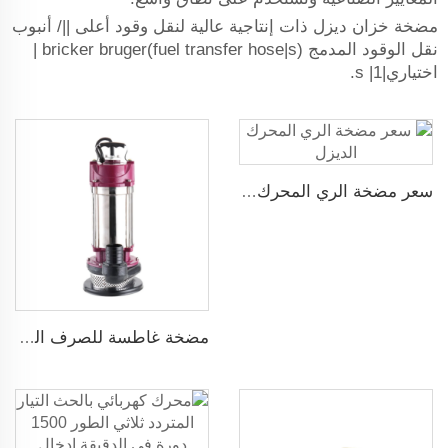
مضخة خزان ديزل ذات إنتاجية عالية لنقل وقود أعلى ||/ أنبوب
نقل الوقود المدمج bricker bruger(fuel transfer hose|s) |
اختياري|s |1.
سعر مضخة الري المحرك الديزل
مضخة غاطسة للصرف الصحي للمياه القذرة