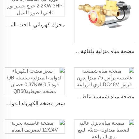
محرك كهربائي بالحث التيار المتردد ثلاثي الطور 1500 دورة في الدقيقة إدخال 2.2KW 3HP خرج جينيراتور ثلاثي الطور للبديل
مضخة مياه منزلية تلقائية ضاغطة بضغط 160psi
مضخة مياه شمسية غاطسة برأس 75 مترًا بدون فرش DC48V لري الزراعة
سعر مضخة الكهرباء الدوامة المنزلية سلسلة QB قوة 0.37KW 0.5 حصان مضخة محيطيةQB60