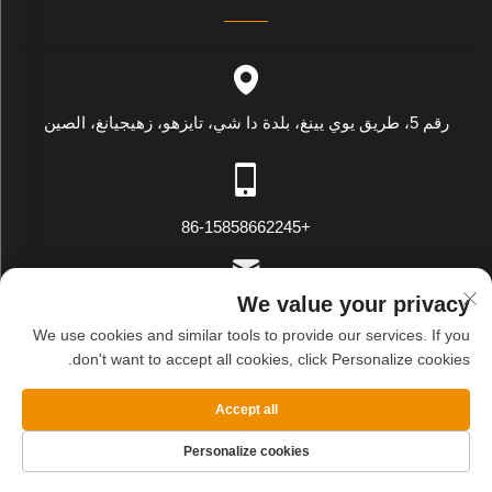
رقم 5، طريق يوي يينغ، بلدة دا شي، تايزهو، زهيجيانغ، الصين
+86-15858662245
We value your privacy
[email protected]
We use cookies and similar tools to provide our services. If you
don't want to accept all cookies, click Personalize cookies.
حقوق النسخ محفوظة © شركة وينلينغ وي يينغ للتصدير والاستيراد
Accept all
المحدودة. جميع الحقوق محفوظة
سياسة الخصوصية
المدونة
Personalize cookies
الصفحة الرئيسية
المنتجات
البريد الإلكتروني
الهاتف