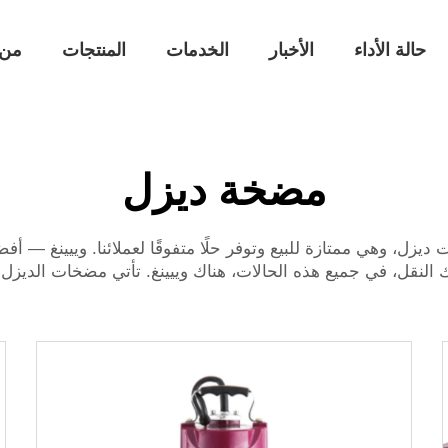
حالة الأداء
الأخبار
الخدمات
المنتجات
من 
مضخة ديزل
ت ديزل، وهي ممتازة للبيع وتوفر حلًا متفوقًا لعملائنا. وييينغ 
 النقل، في جميع هذه الحالات، هناك وييينغ. تأتي مضخات الديز