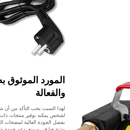
المورد الموثوق به
والفعالة
لهذا السبب يجب التأكد من أن شرا
لشخص يمكنه توفير منتجات ذات جو
بفضل الجودة العالية لمضخات الديز
مثبتة هنا في وييينغ. دعم خدمة ش