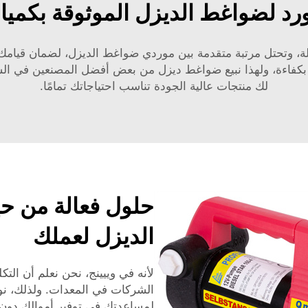
د لضواغط الديزل الموثوقة بكميا
بالجملة، وتحتل مرتبة متقدمة بين موردي ضواغط الديزل، لضمان قيا
لك منتجات عالية الجودة تناسب احتياجاتك تمامًا.
حلول فعالة من ح
الديزل لعملك
لأنه في وييينج، نحن نعلم أن التك
الشركات في المعدات. ولذلك، نوفر 
لمساعدتك في توفير أموالك دون ا