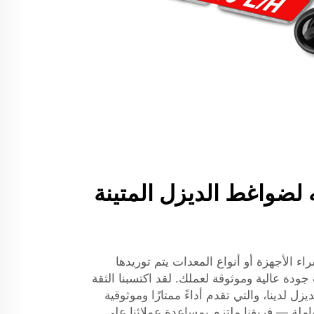
 لضواغط الديزل المتينة
ء الأجهزة أو أنواع المعدات يتم توريدها
دة عالية وموثوقة لعملك. لقد اكتسبنا الثقة
ل لدينا، والتي تقدم أداءً ممتازًا وموثوقية
املة — فريقنا ملتزم بمساعدة عملائنا على