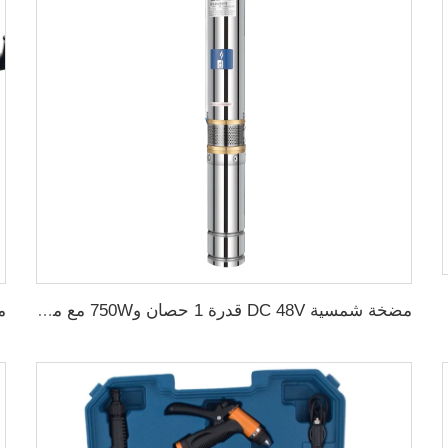
ي الزراعة
مضخة شمسية DC 48V قدرة 1 حصان و750W مع منظم MPPT لري الزراعة