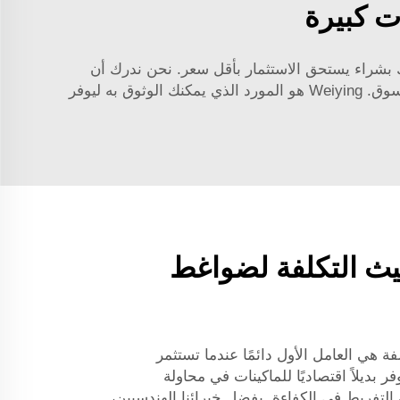
ت كبيرة
مك بشراء يستحق الاستثمار بأقل سعر. نحن ندرك أن
المعدات الموثوقة ضرورية للحفاظ على تشغيل عملك بكفاءة، ولهذا نبيع ضواغط ديزل من بعض أفضل المصنعين في السوق. Weiying هو المورد الذي يمكنك الوثوق به ليوفر
يث التكلفة لضواغط
لفة هي العامل الأول دائمًا عندما تستثمر
بديلاً اقتصاديًا للماكينات في محاولة
لتفريط في الكفاءة. بفضل خبرائنا الهندسيين،