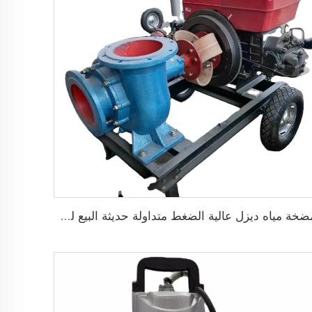
مضخة مياه ديزل عالية الضغط متداولة حديثة البيع لري الزراعة