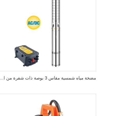
مضخة مياه شمسية مقاس 3 بوصة ذات شفرة من الفولاذ المقاوم للصدأ لر