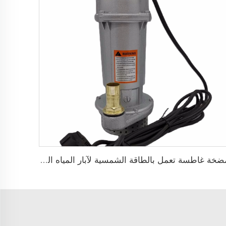
مضخة غاطسة تعمل بالطاقة الشمسية لآبار المياه العميقة DC