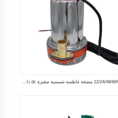
12/24/48/60V مضخة غاطسة شمسية صغيرة dc ذات فرشاة