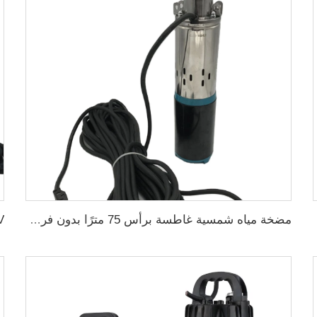
مضخة مياه شمسية غاطسة برأس 75 مترًا بدون فرش DC48V لري الزراعة