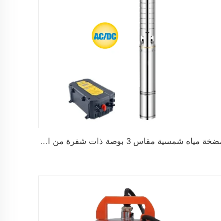
مضخة مياه شمسية مقاس 3 بوصة ذات شفرة من الفولاذ المقاوم للصدأ لري الزراعة