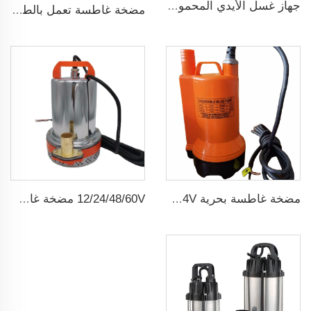
جهاز غسل الأيدي المحمول 12V مضخة غسيل سيارات عالية الضغط
مضخة غاطسة تعمل بالطاقة الشمسية لآبار المياه العميقة DC
مضخة غاطسة بحرية 12/24V لتصريف المياه
12/24/48/60V مضخة غاطسة شمسية صغيرة dc ذات فرشاة