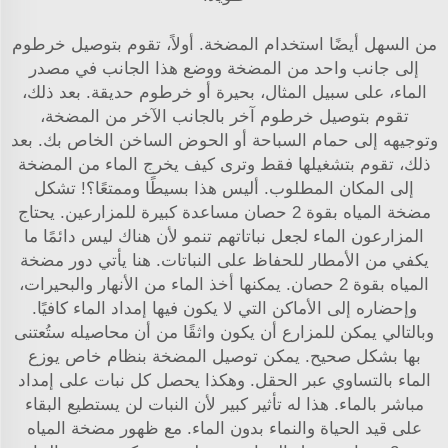
من السهل أيضًا استخدام المضخة. أولاً، تقوم بتوصيل خرطوم
إلى جانب واحد من المضخة ووضع هذا الجانب في مصدر
الماء، على سبيل المثال، بحيرة أو خرطوم حديقة. بعد ذلك،
تقوم بتوصيل خرطوم آخر بالجانب الآخر من المضخة،
وتوجيهه إلى حمام السباحة أو الحوض الساخن الخاص بك. بعد
ذلك، تقوم بتشغيلها فقط وترى كيف يخرج الماء من المضخة
إلى المكان المطلوب. أليس هذا بسيطًا وممتعًا؟! تشكل
مضخة المياه بقوة 2 حصان مساعدة كبيرة للمزارعين. يحتاج
المزارعون الماء لجعل نباتاتهم تنمو لأن هناك ليس دائمًا ما
يكفي من الأمطار للحفاظ على النباتات. هنا يأتي دور مضخة
المياه بقوة 2 حصان. يمكنها أخذ الماء من الأنهار والبحيرات،
وإحضاره إلى الأماكن التي لا يكون فيها إمداد الماء كافيًا.
وبالتالي يمكن للمزارع أن يكون واثقًا من أن محاصيله ستُعتنى
بها بشكل صحيح. يمكن توصيل المضخة بنظام خاص يوزع
الماء بالتساوي عبر الحقل. وهكذا يحصل كل نبات على إمداد
مباشر بالماء. هذا له تأثير كبير لأن النبات لن يستطيع البقاء
على قيد الحياة والنماء بدون الماء. مع ظهور مضخة المياه