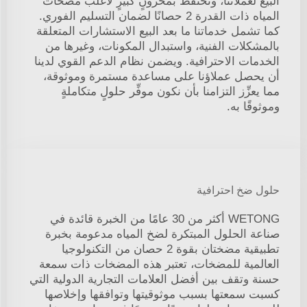
البيع لعملائنا، ونحتفظ بمخزونٍ كبيرٍ لأغلب مضخات
المياه ذات القدرة 2 حصانًا لضمان التسليم الفوري.
كما تشمل خدماتنا ما بعد البيع الاستشارات المتعلقة
بالمشكلات الفنية، واستبدال المكونات، وغيرها من
الخدمات الاحترافية. ويضمن نظام الدعم القوي لدينا
أن يحصل عملاؤنا على مساعدة مستمرة وموثوقة،
مما يعزِّز التزامنا بأن نكون موفِّر حلولٍ متكاملةٍ
وموثوقًا به.
حلول ضخ احترافية
WETONG أكثر من 30 عامًا من الخبرة قائدة في
صناعة الحلول المبتكرة لضخ المياه مدعومة بخبرة
تطبيقية مضختان بقوة 2 حصان من التكنولوجيا
العالمية للمضخات، تعتبر هذه المضخات ذات سمعة
حسنة وتقف بين أفضل العلامات التجارية الدولية التي
كسبت سمعتها بسبب موثوقيتها وتوافقها وإخلاصها