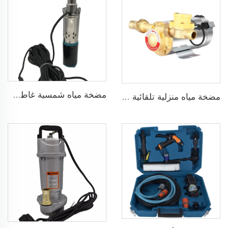
مضخة مياه شمسية غاطسة برأس 75 مترًا بدون فرش DC48V لري الزراعة
مضخة مياه منزلية تلقائية ضاغطة بضغط 160psi