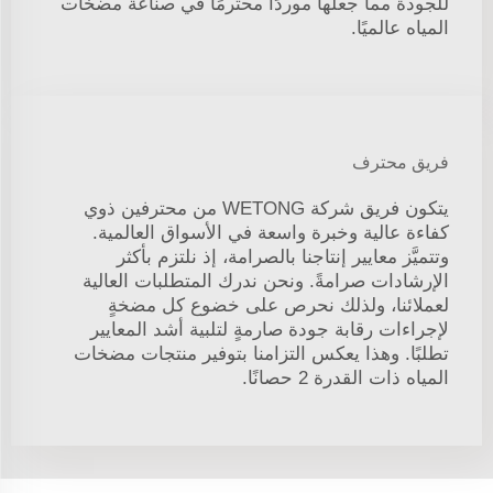
للجودة مما جعلها موردًا محترمًا في صناعة مضخات
المياه عالميًا.
فريق محترف
يتكون فريق شركة WETONG من محترفين ذوي
كفاءة عالية وخبرة واسعة في الأسواق العالمية.
وتتميَّز معايير إنتاجنا بالصرامة، إذ نلتزم بأكثر
الإرشادات صرامةً. ونحن ندرك المتطلبات العالية
لعملائنا، ولذلك نحرص على خضوع كل مضخةٍ
لإجراءات رقابة جودة صارمةٍ لتلبية أشد المعايير
تطلبًا. وهذا يعكس التزامنا بتوفير منتجات مضخات
المياه ذات القدرة 2 حصانًا.