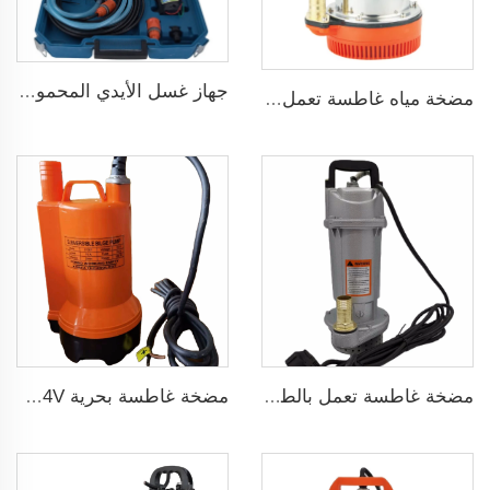
جهاز غسل الأيدي المحمول 12V مضخة غسيل سيارات عالية الضغط
مضخة مياه غاطسة تعمل بجهد 24 فولت DC
مضخة غاطسة تعمل بالطاقة الشمسية لآبار المياه العميقة DC
مضخة غاطسة بحرية 12/24V لتصريف المياه