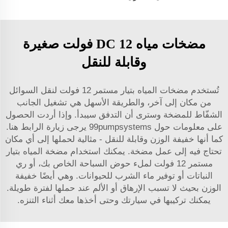
مضخات مياه DC 12 فولت صغيرة
وقابلة للنقل
تُستخدم مضخات المياه بتيار مستمر 12 فولت لنقل السوائل
من مكان إلى آخر، والطريقة الأسهل هي تشغيل الجانب
الشفّاط للمضخة وسترى أن التدفق سيبدأ. وإذا أردت الحصول
على معلومات حول 99pumpsystems يرجى زيارة الرابط هنا.
كما أنها خفيفة الوزن وقابلة للنقل - مثالية لحملها إلى أي مكان
تحتاج فيه إلى عمل مضخة. يمكنك استخدام مضخة المياه بتيار
مستمر 12 فولت لملء حوض السباحة الخاص بك، أو ري
النباتات أو توفير ماء الشرب للحيوانات. وهي أيضًا خفيفة
الوزن بحيث لا تسبب الإرهاق أو الألم عند حملها لفترة طويلة.
يمكنك تركيبها في سيارتك وحتى أخذها معك أثناء التنزه.