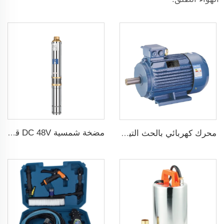
مضخة شمسية DC 48V قدرة 1 حصان و750W مع منظم MPPT لري الزراعة
محرك كهربائي بالحث التيار المتردد ثلاثي الطور 1500 دورة في الدقيقة إدخال 2.2KW 3HP خرج جينيراتور ثلاثي الطور للبديل