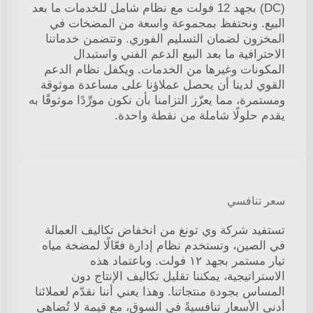
(DC) بجهد 12 فولت مع نظام شامل للخدمات ما بعد
البيع. ونحتفظ بمجموعة واسعة من المضخات في
المخزون لضمان التسليم الفوري. وتتضمن خدماتنا
الاحترافية ما بعد البيع الدعم الفني واستبدال
المكونات وغيرها من الخدمات. ويكفل نظام الدعم
القوي لدينا أن يحصل عملاؤنا على مساعدة موثوقة
ومستمرة، مما يعزّز التزامنا بأن نكون مورِّدًا موثوقًا به
يقدم حلولًا شاملة من نقطة واحدة.
سعر تنافسي
تستفيد شركة وي تونغ من انخفاض تكاليف العمالة
في الصين، وتستخدم نظام إدارة فعّالًا لمضخة مياه
تيار مستمر بجهد ١٢ فولت. وباعتماد هذه
الاستراتيجية، يمكننا تقليل تكاليف الإنتاج دون
المساس بجودة منتجاتنا. وهذا يعني أننا نقدّم لعملائنا
أدنى الأسعار تنافسيةً في السوق، مع قيمة لا تُضاهى