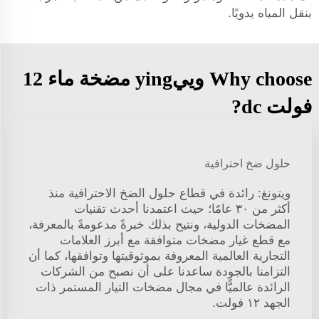
بنقل المياه يدويًا.
Why choose وييying مضخة ماء 12
فولت dc?
حلول ضخ احترافية
ويتونغ: رائدة في قطاع حلول الضخ الاحترافية منذ
أكثر من ٣٠ عامًا؛ حيث اعتمدنا أحدث تقنيات
المضخات الدولية، ونتيح بذلك خبرةً مدعومةً بالمعرفة،
مع قطع غيار مضخات متوافقة مع أبرز العلامات
التجارية العالمية المعروفة بموثوقيتها وتوافقها، كما أن
التزامنا بالجودة ساعدنا على أن نصبح من الشركات
الرائدة عالميًّا في مجال مضخات التيار المستمر ذات
الجهد ١٢ فولت.