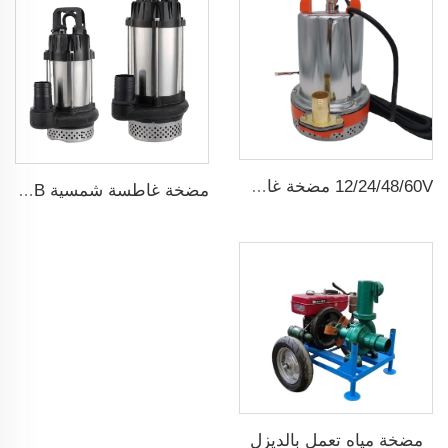
12/24/48/60V مضخة غاطسة شمسية صغيرة dc ذات فرشاة
مضخة غاطسة شمسية ZQB مضخة ري لمياه الري
مضخة مياه تعمل بالديزل