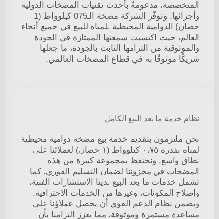
المتخصصة، مدعومةً بأحدث تقنيات المضخات الدولية
وأجزائها. وتوفّر الشركة مضخة الـ075 كيلوواط (1
حصان) الدوامية المحيطية للمياه للبيع في جميع أنحاء
العالم، حيث اكتسبت سمعتها الممتازة في الجودة
والموثوقية من التزامها الثابت بالجودة، ما جعلها
شريكًا موثوقًا به في قطاع المضخات العالمي.
نظام خدمة ما بعد البيع الكامل
نحن ملتزمون بتقديم خدمة بيع مضخة دوامية محيطية
لمياه بقدرة ٠٫٧٥ كيلوواط (١ حصان) لعملائنا على
نطاق واسع. ونحتفظ بمجموعة كبيرة من هذه
المضخات في مخزوننا لضمان التسليم الفوري. كما
تشمل خدمات ما بعد البيع لدينا الاستشارات الفنية،
وإصلاح المكونات، وغيرها من الخدمات الاحترافية.
ويضمن نظام الدعم القوي أن يحصل عملاؤنا على
مساعدة مستمرة وموثوقة، مما يعزز التزامنا بأن