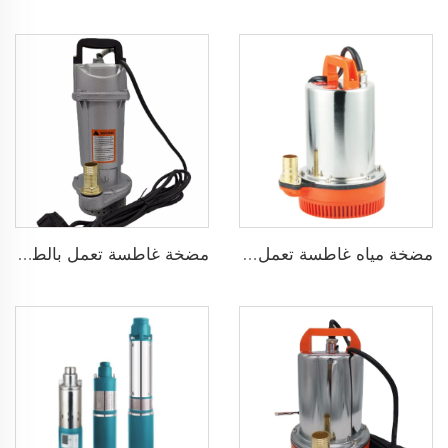
مضخة غاطسة تعمل بالطاقة الشمسية لآبار المياه العميقة DC
مضخة مياه غاطسة تعمل بجهد 24 فولت DC