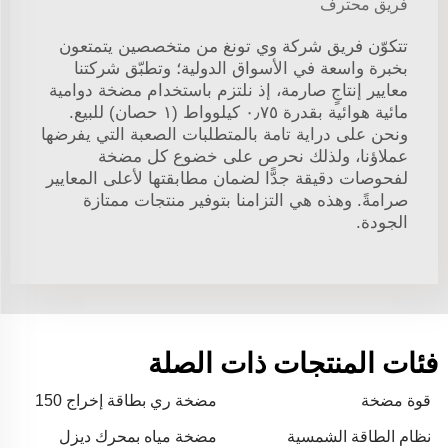
فريق محترف
تتكوّن فريق شركة وي تونغ من متخصصين يتمتعون
بخبرة واسعة في الأسواق الدولية؛ وتطبّق شركتنا
معايير إنتاجٍ صارمة، إذ نلتزم باستخدام مضخة دوامية
مائية هوائية بقدرة ٠٫٧٥ كيلوواط (١ حصان) للبيع.
ونحن على دراية تامة بالمتطلبات الصعبة التي يفرضها
عملاؤنا، ولذلك نحرص على خضوع كل مضخة
لفحوصات دقيقة جدًّا لضمان مطابقتها لأعلى المعايير
صرامةً. وهذه هي التزامنا بتوفير منتجات ممتازة
الجودة.
فئات المنتجات ذات الصلة
قوة مضخة
مضخة ري بطاقة إخراج 150
نظام الطاقة الشمسية
مضخة مياه بمحرك ديزل