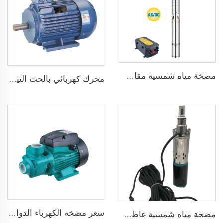
مضخة مياه شمسية مقاس 3 بوصة ذات شفرة من الفولاذ المقاوم للصدأ لري الزراعة
محرك كهربائي بالحث التيار المتردد ثلاثي الطور 1500 دورة في الدقيقة إدخال 2.2KW 3HP خرج جينيراتور ثلاثي الطور للبديل
سعر مضخة الكهرباء الدوامة المنزلية سلسلة QB قوة 0.37KW 0.5 حصان مضخة محيطيةQB60
مضخة مياه شمسية غاطسة برأس 75 مترًا بدون فرش DC48V لري الزراعة