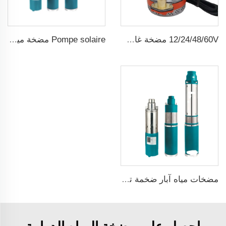
12/24/48/60V مضخة غاطسة شمسية صغيرة dc ذات فرشاة
Pompe solaire مضخة مياه شمسية
مضخات مياه آبار ضخمة تعمل بالطاقة الشمسية