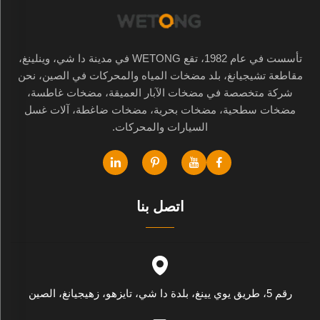
تأسست في عام 1982، تقع WETONG في مدينة دا شي، وينلينغ،
مقاطعة تشيجيانغ، بلد مضخات المياه والمحركات في الصين، نحن
شركة متخصصة في مضخات الآبار العميقة، مضخات غاطسة،
مضخات سطحية، مضخات بحرية، مضخات ضاغطة، آلات غسل
السيارات والمحركات.
اتصل بنا
رقم 5، طريق يوي يينغ، بلدة دا شي، تايزهو، زهيجيانغ، الصين