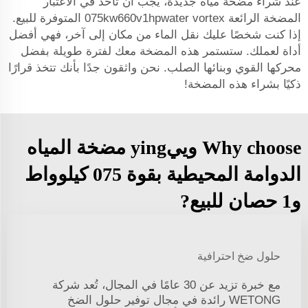
عند شراء مضخة مياه جديدة، يجب أن تأخذ في الاعتبار
المضخة الرائعة 075kw660v1hpwater vortex المتوفرة للبيع.
إذا كنت شخصًا عليك نقل الماء من مكان إلى آخر، فهي أفضل
أداة لعملك. ستستمر هذه المضخة معك لفترة طويلة بفضل
محركها القوي وبنائها الصلب. نحن واثقون جدًا بأنك تتخذ قرارًا
ذكيًا بشراء هذه المضخة!
Why choose وييying مضخة المياه
الدوامة المحيطية بقوة 075 كيلوواط
و1 حصان للبيع?
حلول ضخ احترافية
مع خبرة تزيد عن 30 عامًا في المجال، تُعد شركة
WETONG رائدة في مجال توفير حلول الضخ